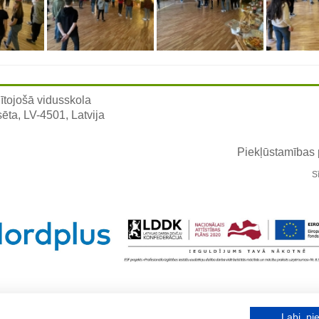
ītojošā vidusskola
sēta, LV-4501, Latvija
Piekļūstamības
S
Labi, pie