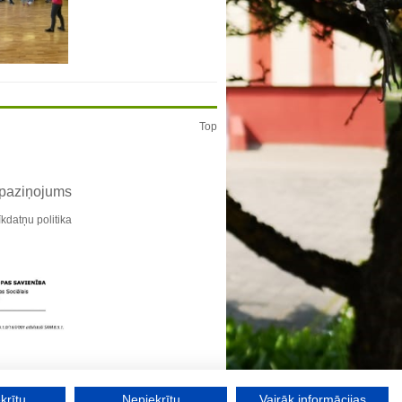
Top
 paziņojums
īkdatņu politika
krītu
Nepiekrītu
Vairāk informācijas