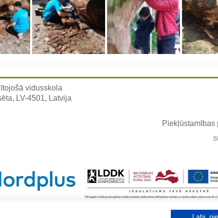
ītojošā vidusskola
sēta, LV-4501, Latvija
Piekļūstamības
S
Labi, pie