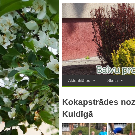
Aktualitātes
Skola
Kokapstrādes noz
Kuldīgā