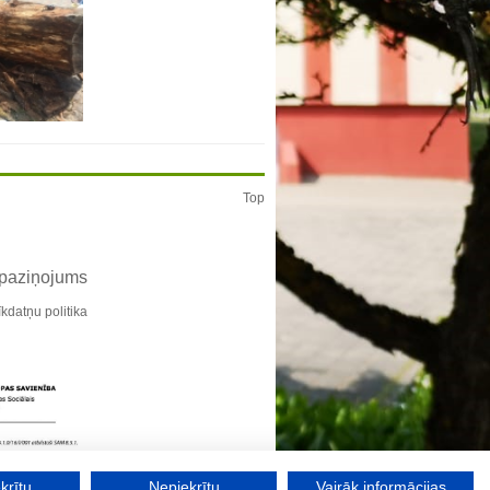
Top
 paziņojums
īkdatņu politika
krītu
Nepiekrītu
Vairāk informācijas