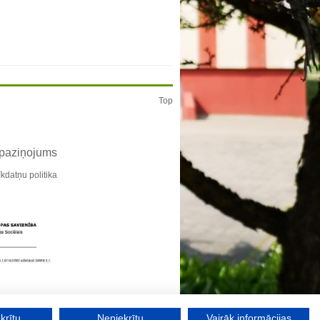
Top
 paziņojums
īkdatņu politika
krītu
Nepiekrītu
Vairāk informācijas