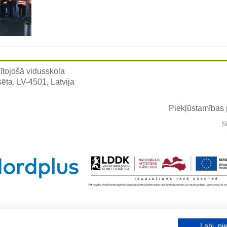
ītojošā vidusskola
sēta, LV-4501, Latvija
Piekļūstamības
S
Labi, pie