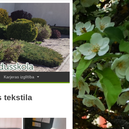
Karjeras izglītība
 tekstila