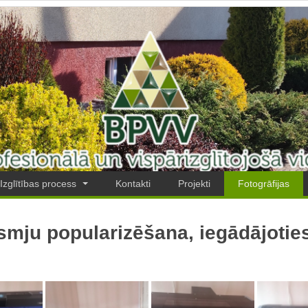
Izglītības process
Kontakti
Projekti
Fotogrāfijas
mju popularizēšana, iegādājoties