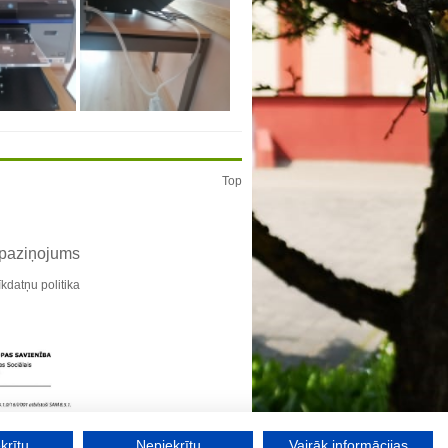
Top
 paziņojums
īkdatņu politika
krītu
Nepiekrītu
Vairāk informācijas