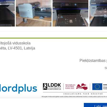
ītojošā vidusskola
sēta, LV-4501, Latvija
Piekļūstamības
S
Labi, pie