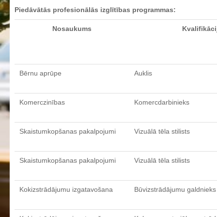
Profesionālās izglītības programmas
Piedāvātās profesionālās izglītības programmas:
Kokizstrādājumu izgatavošana
Nosaukums
Kvalifikāci
Šūto izstrādājumu ražošanas tehnoloģija
Bērnu aprūpe
Komerczinības
Bērnu aprūpe
Auklis
Skaistumkopšanas pakalpojumi
Koksnes materiālu apstrādātājs
Komerczinības
Komercdarbinieks
Frizieris
Klašu audzinātāju saraksts
Skaistumkopšanas pakalpojumi
Vizuālā tēla stilists
Interešu izglītība un pulciņi
Mācību stundu norises laiki
Skaistumkopšanas pakalpojumi
Vizuālā tēla stilists
BPVV skolotāju konsultāciju grafiks 2025./2026. m.g.
Normatīvie akti
Kokizstrādājumu izgatavošana
Būvizstrādājumu galdnieks
Audzināšanas darba prioritātes
Mācīšanās grupas