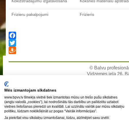
Kokizstrādājumu izgatavošana
Koksnes materiālu apstrād
Individuālie nepieciešamie mācību līdzekļi un piederumi darbam
stundās
Frizieru pakalpojumi
Frizieris
Ēdienkarte
Kontakti
Facebook
Projekti
Twitter
Fotogrāfijas
Draugiem
© Balvu profesionāl
Karjeras izglītība
Vidzemes iela 26, Bal
Noderīgi
e-pa
Mēs izmantojam sīkdatnes
www.bpvv.lv tīmekļa vietnē tiek izmantotas mūsu un trešo pušu sīkdatnes
(angļu valodā „cookies”), lai nodrošinātu tās darbību un palīdzētu uzlabot
vietnes lietošanas pieredzi un kvalitāti. Lai uzzinātu vairāk par mūsu sīkdatņu
politiku, lūdzam noklikšķināt uz pogas “Vairāk informācijas”.
Ja piekrītat visu sīkdatņu izmantošanai, lūdzu, atzīmējiet savu izvēli: