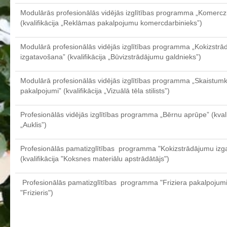
Aktualizētais pašvērtējuma ziņojums 2024
Modulārās profesionālās vidējās izglītības programma „Komercz
(kvalifikācija „Reklāmas pakalpojumu komercdarbinieks”)
Aktualizētais pašvērtējuma ziņojums 2025
BPVV attīstības un investīciju stratēģijas plāns
Modulārā profesionālās vidējās izglītības programma „Kokizstr
Investīciju un attīstības stratēģija
izgatavošana” (kvalifikācija „Būvizstrādājumu galdnieks”)
Skolas telpu īres cenrādis
Modulārā profesionālās vidējās izglītības programma „Skaistu
Skolas internāts
pakalpojumi” (kvalifikācija „Vizuālā tēla stilists”)
Biedrība
Profesionālās vidējās izglītības programma „Bērnu aprūpe” (kvali
BPVV ciklogramma
„Auklis”)
Nolikums
Profesionālās pamatizglītības programma "Kokizstrādājumu izg
Konvents
(kvalifikācija "Koksnes materiālu apstrādātājs")
Latvijas Koks "Biedra sertifikāts"
Profesionālās pamatizglītības programma "Friziera pakalpojumi" 
Izglītības process
"Frizieris")
Vispārējās izglītības programmas
Valsts aizsardzības mācību programma