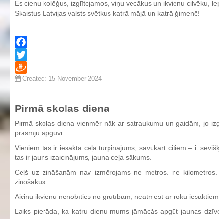
Es cienu kolēģus, izglītojamos, viņu vecākus un ikvienu cilvēku, lep
Skaistus Latvijas valsts svētkus katrā mājā un katrā ģimenē!
Facebook
Twitter
Created: 15 November 2024
Draugiem
Pirmā skolas diena
Pirmā skolas diena vienmēr nāk ar satraukumu un gaidām, jo iz
prasmju apguvi.
Vieniem tas ir iesāktā ceļa turpinājums, savukārt citiem – it sev
tas ir jauns izaicinājums, jauna ceļa sākums.
Ceļš uz zināšanām nav izmērojams ne metros, ne kilometros. N
zinošākus.
Aicinu ikvienu nenobīties no grūtībām, neatmest ar roku iesāktiem d
Laiks pierāda, ka katru dienu mums jāmācās apgūt jaunas dzīv