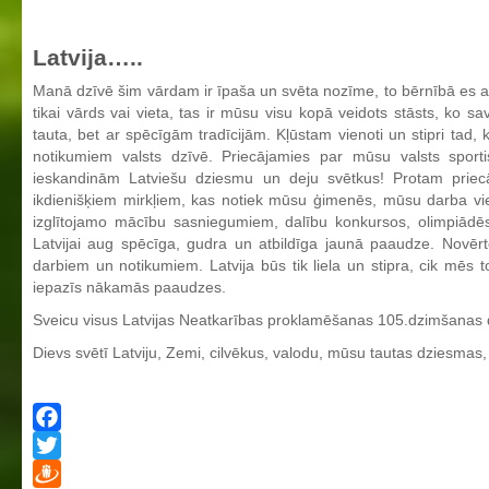
Latvija…..
Manā dzīvē šim vārdam ir īpaša un svēta nozīme, to bērnībā es ap
tikai vārds vai vieta, tas ir mūsu visu kopā veidots stāsts, ko s
tauta, bet ar spēcīgām tradīcijām. Kļūstam vienoti un stipri tad, 
notikumiem valsts dzīvē. Priecājamies par mūsu valsts sport
ieskandinām Latviešu dziesmu un deju svētkus! Protam priecā
ikdienišķiem mirkļiem, kas notiek mūsu ģimenēs, mūsu darba vietā
izglītojamo mācību sasniegumiem, dalību konkursos, olimpiādē
Latvijai aug spēcīga, gudra un atbildīga jaunā paaudze. Novērt
darbiem un notikumiem. Latvija būs tik liela un stipra, cik mēs
iepazīs nākamās paaudzes.
Sveicu visus Latvijas Neatkarības proklamēšanas 105.dzimšanas 
Dievs svētī Latviju, Zemi, cilvēkus, valodu, mūsu tautas dziesmas,
Facebook
Twitter