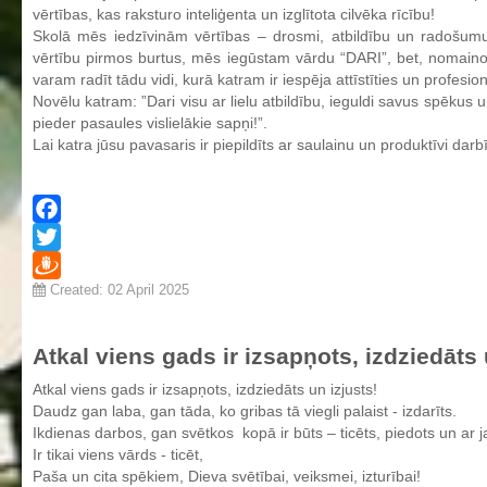
vērtības, kas raksturo inteliģenta un izglītota cilvēka rīcību!
Skolā mēs iedzīvinām vērtības – drosmi, atbildību un radošumu
vērtību pirmos burtus, mēs iegūstam vārdu “DARI”, bet, nomaino
varam radīt tādu vidi, kurā katram ir iespēja attīstīties un profesion
Novēlu katram: ”Dari visu ar lielu atbildību, ieguldi savus spēkus 
pieder pasaules vislielākie sapņi!”.
Lai katra jūsu pavasaris ir piepildīts ar saulainu un produktīvi darb
Facebook
Twitter
Created: 02 April 2025
Draugiem
Atkal viens gads ir izsapņots, izdziedāts 
Atkal viens gads ir izsapņots, izdziedāts un izjusts!
Daudz gan laba, gan tāda, ko gribas tā viegli palaist - izdarīts.
Ikdienas darbos, gan svētkos kopā ir būts – ticēts, piedots un ar
Ir tikai viens vārds - ticēt,
Paša un cita spēkiem, Dieva svētībai, veiksmei, izturībai!