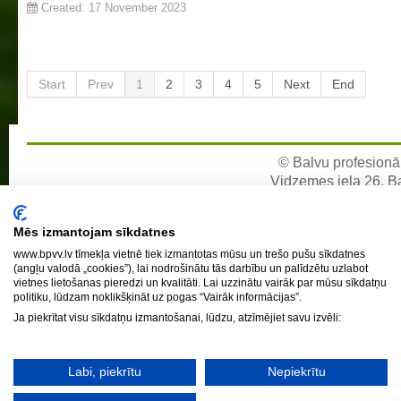
Created: 17 November 2023
Draugiem
Start
Prev
1
2
3
4
5
Next
End
© Balvu profesionāl
Vidzemes iela 26, Bal
e-pa
Mēs izmantojam sīkdatnes
www.bpvv.lv tīmekļa vietnē tiek izmantotas mūsu un trešo pušu sīkdatnes
(angļu valodā „cookies”), lai nodrošinātu tās darbību un palīdzētu uzlabot
vietnes lietošanas pieredzi un kvalitāti. Lai uzzinātu vairāk par mūsu sīkdatņu
politiku, lūdzam noklikšķināt uz pogas “Vairāk informācijas”.
Ja piekrītat visu sīkdatņu izmantošanai, lūdzu, atzīmējiet savu izvēli:
Labi, piekrītu
Nepiekrītu