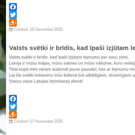
Profesionālās izglītības programmas
Kokizstrādājumu izgatavošana
Facebook
Šūto izstrādājumu ražošanas tehnoloģija
Twitter
Created: 19 December 2025
Draugiem
Bērnu aprūpe
Komerczinības
Valsts svētki ir brīdis, kad īpaši izjūta
Skaistumkopšanas pakalpojumi
Valsts svētki ir brīdis, kad īpaši izjūtam lepnumu par savu zemi.
Koksnes materiālu apstrādātājs
Latvija ir mūsu mājas, mūsu saknes un mūsu nākotne, kuru veidoj
Tikai kopā mēs varam audzināt jauno paaudzi, kas ar lepnumu nesī
Frizieris
Lai šie svētki iedvesmo mūs ikdienā būt atbildīgiem, drosmīgiem un 
Klašu audzinātāju saraksts
Sveicu visus Latvijas dzimšanas dienā!
Interešu izglītība un pulciņi
Mācību stundu norises laiki
BPVV skolotāju konsultāciju grafiks 2025./2026. m.g.
Facebook
Twitter
Normatīvie akti
Created: 17 November 2025
Draugiem
Audzināšanas darba prioritātes
Mācīšanās grupas