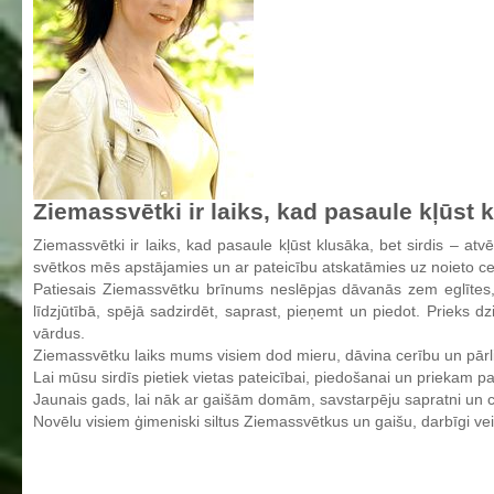
Aktualizētais pašvērtējuma ziņojums 2024
Aktualizētais pašvērtējuma ziņojums 2025
BPVV attīstības un investīciju stratēģijas plāns
Investīciju un attīstības stratēģija
Skolas telpu īres cenrādis
Skolas internāts
Ziemassvētki ir laiks, kad pasaule kļūst k
Biedrība
Ziemassvētki ir laiks, kad pasaule kļūst klusāka, bet sirdis – at
BPVV ciklogramma
svētkos mēs apstājamies un ar pateicību atskatāmies uz noieto ceļ
Patiesais Ziemassvētku brīnums neslēpjas dāvanās zem eglītes, 
Nolikums
līdzjūtībā, spējā sadzirdēt, saprast, pieņemt un piedot. Prieks
Konvents
vārdus.
Ziemassvētku laiks mums visiem dod mieru, dāvina cerību un pārl
Latvijas Koks "Biedra sertifikāts"
Lai mūsu sirdīs pietiek vietas pateicībai, piedošanai un priekam pa
Jaunais gads, lai nāk ar gaišām domām, savstarpēju sapratni un c
Izglītības process
Novēlu visiem ģimeniski siltus Ziemassvētkus un gaišu, darbīgi v
Vispārējās izglītības programmas
Valsts aizsardzības mācību programma