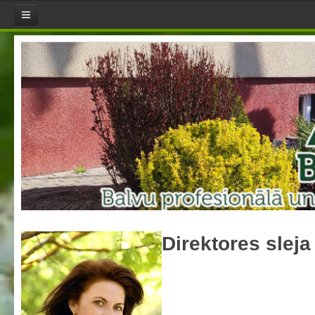
Aktualitātes
Jaunumi
Direktores sleja
Pasākumu plāns
Skola
Misija, mērķi un vērtības
Skolotāji
Skolas himna
Skolas LOGO
Direktores sleja
Pašvērtējuma ziņojumi
Aktualizētais pašvērtējuma ziņojums 2021
Aktualizētais pašvērtējuma ziņojums 2022
Aktualizētais pašvērtējuma ziņojums 2023