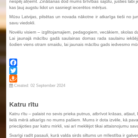
nespēj atņemt. Zināšanas dod mums brīvības sajūtu, justies labi j
kas ļauj augstu lidot un sasniegt iecerētos mērķus.
Mūsu Latvijas, pilsētas un novada nākotne ir atkarīga tieši no 
savu viedokli.
Novēlu visiem – izglītojamajiem, pedagogiem, vecākiem, skolas da
Lai jaunajā mācību gadā saulainas domas rada saulainu iekšējo
šodien viens otram smaidu, lai jaunais mācību gads iedvesmo mūs
Facebook
Twitter
Created: 02 September 2024
Draugiem
Katru rītu
Katru rītu – palaist no sevis prieka putnus, atbrīvot krāsas, atļau
lielā mērā atkarīgs no mums pašiem. Mums ir dota izvēle, kā pavad
priecājoties par katru mirkli, vai arī meklējot tikai attaisnojumu savai
Svarīgi radīt pasauli, kurā valda sirds siltums un mīlestība ir galv