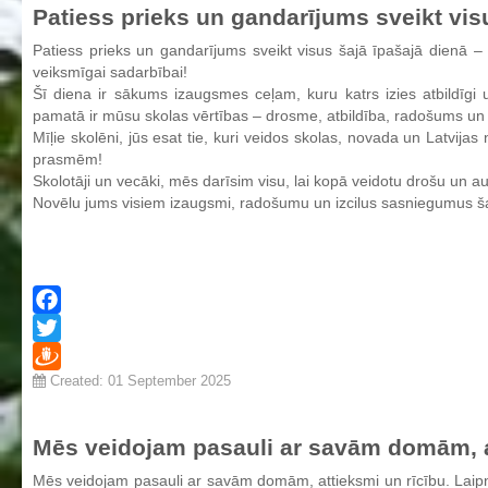
Patiess prieks un gandarījums sveikt vis
Individuālie nepieciešamie mācību līdzekļi un piederumi darbam
Patiess prieks un gandarījums sveikt visus šajā īpašajā dienā –
stundās
veiksmīgai sadarbībai!
Ēdienkarte
Šī diena ir sākums izaugsmes ceļam, kuru katrs izies atbildīgi un
pamatā ir mūsu skolas vērtības – drosme, atbildība, radošums un
Kontakti
Mīļie skolēni, jūs esat tie, kuri veidos skolas, novada un Latvija
prasmēm!
Projekti
Skolotāji un vecāki, mēs darīsim visu, lai kopā veidotu drošu un augl
Novēlu jums visiem izaugsmi, radošumu un izcilus sasniegumus š
Fotogrāfijas
Karjeras izglītība
Noderīgi
Facebook
Twitter
Created: 01 September 2025
Draugiem
Mēs veidojam pasauli ar savām domām, a
Mēs veidojam pasauli ar savām domām, attieksmi un rīcību. Laipni 