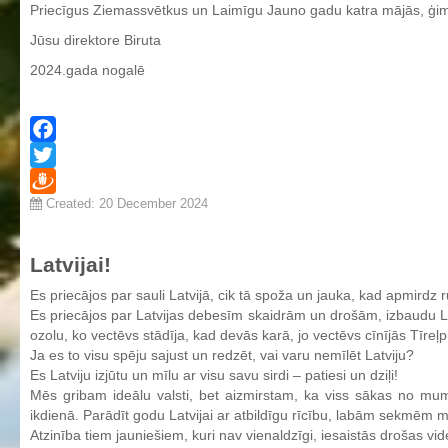
Priecīgus Ziemassvētkus un Laimīgu Jauno gadu katra mājās, ģime
Jūsu direktore Biruta
2024.gada nogalē
Facebook
Twitter
Created: 20 December 2024
Draugiem
Latvijai!
Es priecājos par sauli Latvijā, cik tā spoža un jauka, kad apmirdz
Es priecājos par Latvijas debesīm skaidrām un drošām, izbaudu L
ozolu, ko vectēvs stādīja, kad devās karā, jo vectēvs cīnījās Tīre
Ja es to visu spēju sajust un redzēt, vai varu nemīlēt Latviju?
Es Latviju izjūtu un mīlu ar visu savu sirdi – patiesi un dziļi!
Mēs gribam ideālu valsti, bet aizmirstam, ka viss sākas no mu
ikdienā. Parādīt godu Latvijai ar atbildīgu rīcību, labām sekmēm mā
Atzinība tiem jauniešiem, kuri nav vienaldzīgi, iesaistās drošas vide