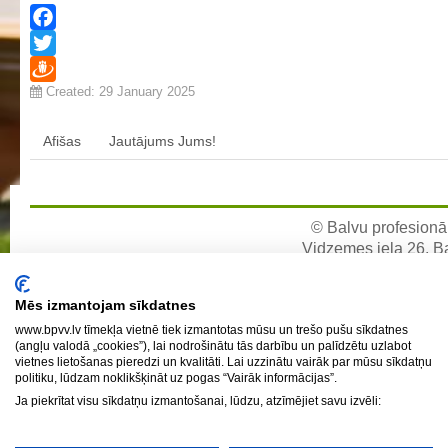
Profesionālās izglītības programmas
Facebook
Kokizstrādājumu izgatavošana
Twitter
Šūto izstrādājumu ražošanas tehnoloģija
Created: 29 January 2025
Draugiem
Bērnu aprūpe
Komerczinības
Afišas
Jautājums Jums!
Skaistumkopšanas pakalpojumi
Koksnes materiālu apstrādātājs
© Balvu profesionāl
Frizieris
Vidzemes iela 26, Bal
Klašu audzinātāju saraksts
e-pa
Interešu izglītība un pulciņi
Mēs izmantojam sīkdatnes
Mācību stundu norises laiki
www.bpvv.lv tīmekļa vietnē tiek izmantotas mūsu un trešo pušu sīkdatnes
(angļu valodā „cookies”), lai nodrošinātu tās darbību un palīdzētu uzlabot
BPVV skolotāju konsultāciju grafiks 2025./2026. m.g.
vietnes lietošanas pieredzi un kvalitāti. Lai uzzinātu vairāk par mūsu sīkdatņu
politiku, lūdzam noklikšķināt uz pogas “Vairāk informācijas”.
Normatīvie akti
Ja piekrītat visu sīkdatņu izmantošanai, lūdzu, atzīmējiet savu izvēli:
Audzināšanas darba prioritātes
Mācīšanās grupas