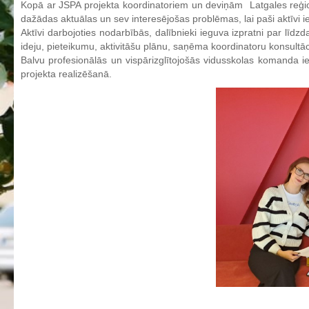
Kopā ar JSPA projekta koordinatoriem un deviņām Latgales reģion
Aktualizētais pašvērtējuma ziņojums 2024
dažādas aktuālas un sev interesējošas problēmas, lai paši aktīvi 
Aktīvi darbojoties nodarbībās, dalībnieki ieguva izpratni par līdz
Aktualizētais pašvērtējuma ziņojums 2025
ideju, pieteikumu, aktivitāšu plānu, saņēma koordinatoru konsultāc
BPVV attīstības un investīciju stratēģijas plāns
Balvu profesionālās un vispārizglītojošās vidusskolas komanda 
projekta realizēšanā.
Investīciju un attīstības stratēģija
Skolas telpu īres cenrādis
Skolas internāts
Biedrība
BPVV ciklogramma
Nolikums
Konvents
Latvijas Koks "Biedra sertifikāts"
Izglītības process
Vispārējās izglītības programmas
Valsts aizsardzības mācību programma