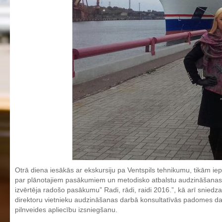
Individuālie nepieciešamie mācību līdzekļi un piederumi darbam
stundās
Ēdienkarte
Kontakti
Projekti
Fotogrāfijas
Karjeras izglītība
Noderīgi
Otrā diena iesākās ar ekskursiju pa Ventspils tehnikumu, tikām ie
par plānotajiem pasākumiem un metodisko atbalstu audzināšanas d
izvērtēja radošo pasākumu” Radi, rādi, raidi 2016.”, kā arī snie
direktoru vietnieku audzināšanas darbā konsultatīvās padomes da
pilnveides apliecību izsniegšanu.