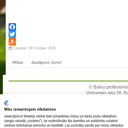
Facebook
Twitter
Created: 18 October 2016
Draugiem
Afišas
Jautājums Jums!
© Balvu profesionāl
Vidzemes iela 26, Bal
e-pa
Mēs izmantojam sīkdatnes
www.bpvv.lv tīmekļa vietnē tiek izmantotas mūsu un trešo pušu sīkdatnes
(angļu valodā „cookies”), lai nodrošinātu tās darbību un palīdzētu uzlabot
vietnes lietošanas pieredzi un kvalitāti. Lai uzzinātu vairāk par mūsu sīkdatņu