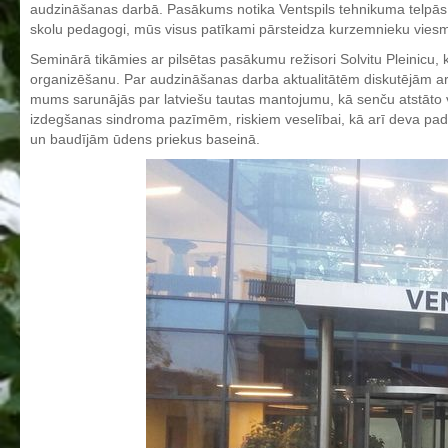
audzināšanas darbā. Pasākums notika Ventspils tehnikuma telpās, ar
Aktualizētais pašvērtējuma ziņojums 2024
skolu pedagogi, mūs visus patīkami pārsteidza kurzemnieku viesmī
Aktualizētais pašvērtējuma ziņojums 2025
Seminārā tikāmies ar pilsētas pasākumu režisori Solvitu Pleinicu
organizēšanu. Par audzināšanas darba aktualitātēm diskutējām ar 
BPVV attīstības un investīciju stratēģijas plāns
mums sarunājās par latviešu tautas mantojumu, kā senču atstāto vē
Investīciju un attīstības stratēģija
izdegšanas sindroma pazīmēm, riskiem veselībai, kā arī deva pad
un baudījām ūdens priekus baseinā.
Skolas telpu īres cenrādis
Skolas internāts
Biedrība
BPVV ciklogramma
Nolikums
Konvents
Latvijas Koks "Biedra sertifikāts"
Izglītības process
Vispārējās izglītības programmas
Valsts aizsardzības mācību programma