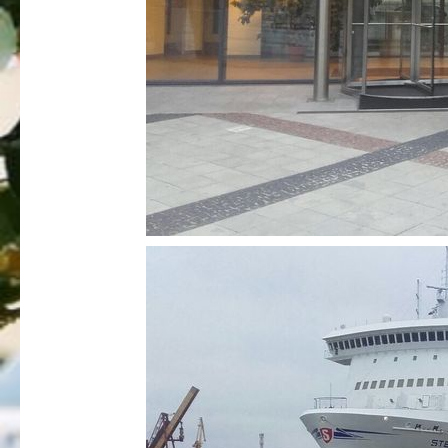
Profesionālās izglītības programmas
Kokizstrādājumu izgatavošana
Šūto izstrādājumu ražošanas tehnoloģija
Bērnu aprūpe
Komerczinības
Skaistumkopšanas pakalpojumi
Koksnes materiālu apstrādātājs
Frizieris
Klašu audzinātāju saraksts
Interešu izglītība un pulciņi
Mācību stundu norises laiki
BPVV skolotāju konsultāciju grafiks 2025./2026. m.g.
Normatīvie akti
Audzināšanas darba prioritātes
Mācīšanās grupas