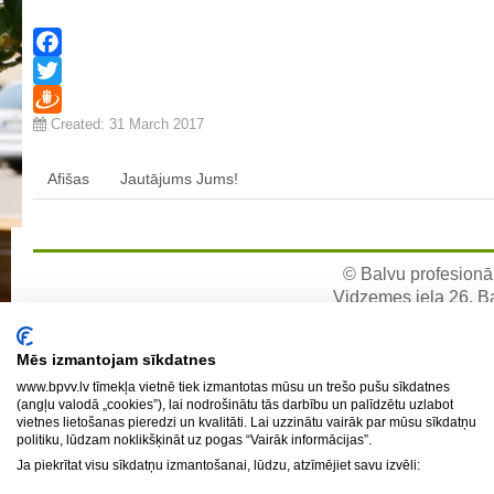
Aktualizētais pašvērtējuma ziņojums 2024
Aktualizētais pašvērtējuma ziņojums 2025
Facebook
BPVV attīstības un investīciju stratēģijas plāns
Twitter
Investīciju un attīstības stratēģija
Created: 31 March 2017
Draugiem
Skolas telpu īres cenrādis
Afišas
Jautājums Jums!
Skolas internāts
Biedrība
BPVV ciklogramma
© Balvu profesionāl
Nolikums
Vidzemes iela 26, Bal
e-pa
Konvents
Mēs izmantojam sīkdatnes
Latvijas Koks "Biedra sertifikāts"
www.bpvv.lv tīmekļa vietnē tiek izmantotas mūsu un trešo pušu sīkdatnes
Izglītības process
(angļu valodā „cookies”), lai nodrošinātu tās darbību un palīdzētu uzlabot
vietnes lietošanas pieredzi un kvalitāti. Lai uzzinātu vairāk par mūsu sīkdatņu
politiku, lūdzam noklikšķināt uz pogas “Vairāk informācijas”.
Vispārējās izglītības programmas
Ja piekrītat visu sīkdatņu izmantošanai, lūdzu, atzīmējiet savu izvēli:
Valsts aizsardzības mācību programma