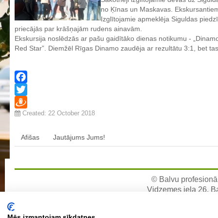
no Ķīnas un Maskavas. Ekskursantiem 
Aktualizētais pašvērtējuma ziņojums 2024
Izglītojamie apmeklēja Siguldas piedz
Aktualizētais pašvērtējuma ziņojums 2025
priecājās par krāšņajām rudens ainavām.
Ekskursija noslēdzās ar pašu gaidītāko dienas notikumu - „Dinamo 
BPVV attīstības un investīciju stratēģijas plāns
Red Star”. Diemžēl Rīgas Dinamo zaudēja ar rezultātu 3:1, bet tas 
Investīciju un attīstības stratēģija
Skolas telpu īres cenrādis
Skolas internāts
Facebook
Biedrība
Twitter
Created: 22 October 2018
BPVV ciklogramma
Draugiem
Nolikums
Afišas
Jautājums Jums!
Konvents
Latvijas Koks "Biedra sertifikāts"
Izglītības process
© Balvu profesionāl
Vidzemes iela 26, Bal
Vispārējās izglītības programmas
e-pa
Valsts aizsardzības mācību programma
Mēs izmantojam sīkdatnes