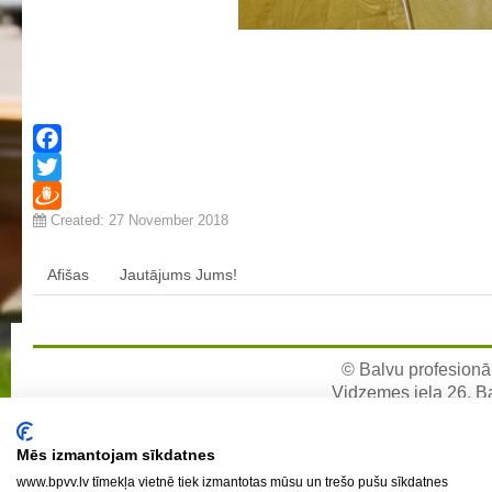
Profesionālās izglītības programmas
Kokizstrādājumu izgatavošana
Šūto izstrādājumu ražošanas tehnoloģija
Bērnu aprūpe
Komerczinības
Facebook
Skaistumkopšanas pakalpojumi
Twitter
Koksnes materiālu apstrādātājs
Created: 27 November 2018
Draugiem
Frizieris
Afišas
Jautājums Jums!
Klašu audzinātāju saraksts
Interešu izglītība un pulciņi
Mācību stundu norises laiki
© Balvu profesionāl
BPVV skolotāju konsultāciju grafiks 2025./2026. m.g.
Vidzemes iela 26, Bal
e-pa
Normatīvie akti
Mēs izmantojam sīkdatnes
Audzināšanas darba prioritātes
www.bpvv.lv tīmekļa vietnē tiek izmantotas mūsu un trešo pušu sīkdatnes
Mācīšanās grupas