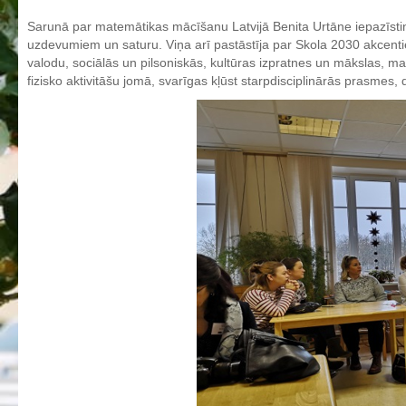
Aktualizētais pašvērtējuma ziņojums 2024
Sarunā par matemātikas mācīšanu Latvijā Benita Urtāne iepazīsti
uzdevumiem un saturu. Viņa arī pastāstīja par Skola 2030 akcen
Aktualizētais pašvērtējuma ziņojums 2025
valodu, sociālās un pilsoniskās, kultūras izpratnes un mākslas, m
BPVV attīstības un investīciju stratēģijas plāns
fizisko aktivitāšu jomā, svarīgas kļūst starpdisciplinārās prasmes
Investīciju un attīstības stratēģija
Skolas telpu īres cenrādis
Skolas internāts
Biedrība
BPVV ciklogramma
Nolikums
Konvents
Latvijas Koks "Biedra sertifikāts"
Izglītības process
Vispārējās izglītības programmas
Valsts aizsardzības mācību programma