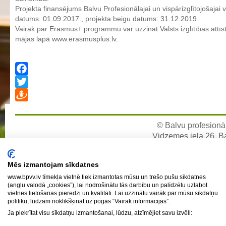
Profesionālās izglītības programmas
Projekta finansējums Balvu Profesionālajai un vispārizglītojošaja
datums: 01.09.2017., projekta beigu datums: 31.12.2019.
Kokizstrādājumu izgatavošana
Vairāk par Erasmus+ programmu var uzzināt Valsts izglītības at
Šūto izstrādājumu ražošanas tehnoloģija
mājas lapā www.erasmusplus.lv.
Bērnu aprūpe
Komerczinības
Facebook
Skaistumkopšanas pakalpojumi
Twitter
Koksnes materiālu apstrādātājs
Draugiem
Frizieris
© Balvu profesionāl
Klašu audzinātāju saraksts
Vidzemes iela 26, Bal
e-pa
Interešu izglītība un pulciņi
Mācību stundu norises laiki
Mēs izmantojam sīkdatnes
www.bpvv.lv tīmekļa vietnē tiek izmantotas mūsu un trešo pušu sīkdatnes
BPVV skolotāju konsultāciju grafiks 2025./2026. m.g.
(angļu valodā „cookies”), lai nodrošinātu tās darbību un palīdzētu uzlabot
vietnes lietošanas pieredzi un kvalitāti. Lai uzzinātu vairāk par mūsu sīkdatņu
Normatīvie akti
politiku, lūdzam noklikšķināt uz pogas “Vairāk informācijas”.
Audzināšanas darba prioritātes
Ja piekrītat visu sīkdatņu izmantošanai, lūdzu, atzīmējiet savu izvēli:
Mācīšanās grupas