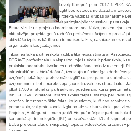
Lovely Europe”, pr.nr. 2017-1-PL01-KA
Aktualizētais pašvērtējuma ziņojums 2024
izglītības iestādes no dažādām Eiropas 
Aktualizētais pašvērtējuma ziņojums 2025
Projekta vadības grupas sanāksmē Bal
vispārizglītojošo vidusskolu pārstāvēja 
BPVV attīstības un investīciju stratēģijas plāns
Biruta Vizule un projekta koordinatore Inga Kaļva, prezentējot īsten
Investīciju un attīstības stratēģija
aktualizējot projekta gaitā radušās problēmsituācijas un precizējo
aktivitāšu izpildes kārtību un to norises laikus, sasniedzamos rezult
Skolas telpu īres cenrādis
organizatoriskos jautājumus.
Skolas internāts
Tikšanās laikā partnerskolu vadība tika iepazīstināta ar Associa
Biedrība
FORAVE profesionālā un vispārizglītojošā skola ir privātskola, kas s
praktisko nodarbību kvalitātes nodrošināšanā sniedz uzņēmēji. Pi
BPVV ciklogramma
infrastruktūras labiekārtošanā, izveidojis mūsdienīgas darbnīcas j
uzņēmēji, iekārtojot profesionālo izglītības programmu darbnīcas 
Nolikums
uzņēmumiem, bet neierobežojot jaunieti izvēlēties strādāt citur. J
Konvents
plkst.17.00 ar stundas pārtraukumu pusdienām, kuras jāietur netālu
nav. FORAVE direktore, izrādot skolas telpas, stāstīja par vēlmi a
Latvijas Koks "Biedra sertifikāts"
robežās. Interesants šķita fakts, ka jaunietim, kurš nav sasniedzis
Izglītības process
pamatskola, vai profesionālā izglītība -tie var būt vairāki gadi vien
Projekta „E-dārgumi – mana jaukā Eiropa” mērķis ir partnerskolu ilg
Vispārējās izglītības programmas
komunikāciju tehnoloģijās (IKT) un svešvalodās, kā arī stiprinot p
Balvu profesionālās un vispārizglītojošās vidusskolas Erasmus+ 
Valsts aizsardzības mācību programma
Savienība.