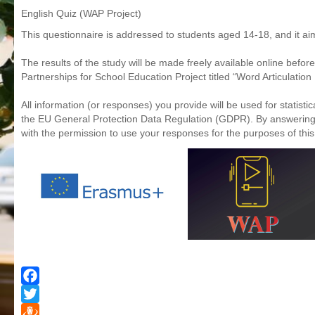
English Quiz (WAP Project)
Aktualizētais pašvērtējuma ziņojums 2024
This questionnaire is addressed to students aged 14-18, and it ai
Aktualizētais pašvērtējuma ziņojums 2025
BPVV attīstības un investīciju stratēģijas plāns
The results of the study will be made freely available online befor
Partnerships for School Education Project titled “Word Articulat
Investīciju un attīstības stratēģija
Skolas telpu īres cenrādis
All information (or responses) you provide will be used for statisti
the EU General Protection Data Regulation (GDPR). By answering t
Skolas internāts
with the permission to use your responses for the purposes of th
Biedrība
BPVV ciklogramma
Nolikums
Konvents
Latvijas Koks "Biedra sertifikāts"
Izglītības process
Vispārējās izglītības programmas
Facebook
Valsts aizsardzības mācību programma
Twitter