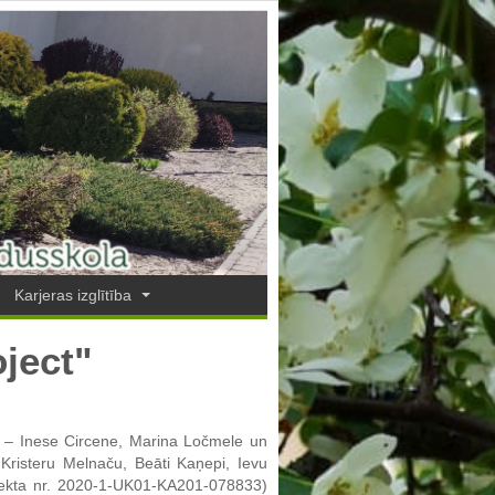
Karjeras izglītība
ject"
as – Inese Circene, Marina Ločmele un
Kristeru Melnaču, Beāti Kaņepi, Ievu
ojekta nr. 2020-1-UK01-KA201-078833)