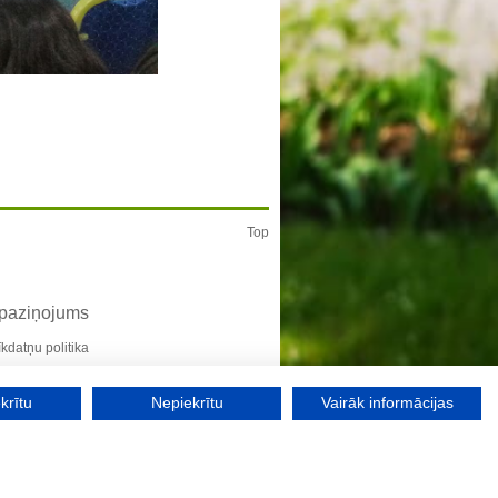
Top
 paziņojums
īkdatņu politika
krītu
Nepiekrītu
Vairāk informācijas