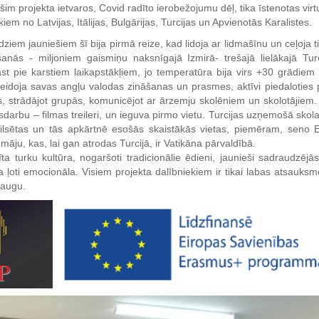
 šim projekta ietvaros, Covid radīto ierobežojumu dēļ, tika īstenotas virtu
ekiem no Latvijas, Itālijas, Bulgārijas, Turcijas un Apvienotās Karalistes.
ziem jauniešiem šī bija pirmā reize, kad lidoja ar lidmašīnu un ceļoja ti
anās - miljoniem gaismiņu naksnīgajā Izmirā- trešajā lielākajā Turc
st pie karstiem laikapstākļiem, jo temperatūra bija virs +30 grādiem
nveidoja savas angļu valodas zināšanas un prasmes, aktīvi piedaloties 
, strādājot grupās, komunicējot ar ārzemju skolēniem un skolotājiem. Ī
darbu – filmas treileri, un ieguva pirmo vietu. Turcijas uzņemošā skola b
 pilsētas un tās apkārtnē esošās skaistākās vietas, piemēram, seno
āju, kas, lai gan atrodas Turcijā, ir Vatikāna pārvaldībā.
a turku kultūra, nogaršoti tradicionālie ēdieni, jaunieši sadraudzēj
ļoti emocionāla. Visiem projekta dalībniekiem ir tikai labas atsauksm
raugu.