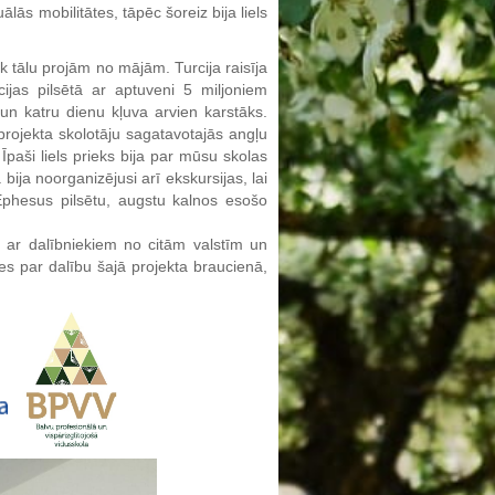
ālās mobilitātes, tāpēc šoreiz bija liels
k tālu projām no mājām. Turcija raisīja
ijas pilsētā ar aptuveni 5 miljoniem
 un katru dienu kļuva arvien karstāks.
projekta skolotāju sagatavotajās angļu
paši liels prieks bija par mūsu skolas
ija noorganizējusi arī ekskursijas, lai
 Ephesus pilsētu, augstu kalnos esošo
ās ar dalībniekiem no citām valstīm un
es par dalību šajā projekta braucienā,