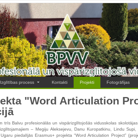
Izglītības process
Kontakti
Projekti
Fotogrāfijas
kta "Word Articulation Pro
ijā
 trīs Balvu profesionālās un vispārizglītojošās vidusskolas skolotāj
izglītojamajiem – Megiju Aleksejevu, Danu Kuropatkinu, Lindu Supi, 
Ugaru piedalījās Erasmus+ projekta “Word Articulation Project” (pr