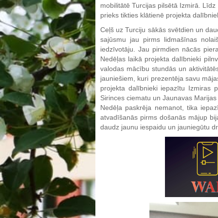
mobilitātē Turcijas pilsētā Izmirā. Līdz
prieks tikties klātienē projekta dalībni
Ceļš uz Turciju sākās svētdien un daud
sajūsmu jau pirms lidmašīnas nolaiš
iedzīvotāju. Jau pirmdien nācās piera
Nedēļas laikā projekta dalībnieki pil
valodas mācību stundās un aktivitātēs
jauniešiem, kuri prezentēja savu mājas
projekta dalībnieki iepazītu Izmiras
Sirinces ciematu un Jaunavas Marijas m
Nedēļa paskrēja nemanot, tika iepazīt
atvadīšanās pirms došanās mājup bija 
daudz jaunu iespaidu un jauniegūtu d