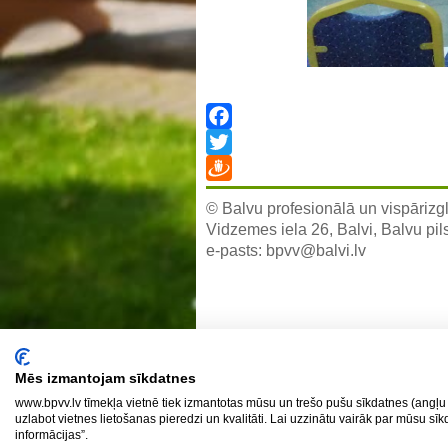
Facebook
Twitter
Draugiem
© Balvu profesionālā un vispārizgl
Vidzemes iela 26, Balvi, Balvu pil
e-pasts:
bpvv@balvi.lv
Mēs izmantojam sīkdatnes
www.bpvv.lv tīmekļa vietnē tiek izmantotas mūsu un trešo pušu sīkdatnes (angļu 
uzlabot vietnes lietošanas pieredzi un kvalitāti. Lai uzzinātu vairāk par mūsu sī
informācijas”.