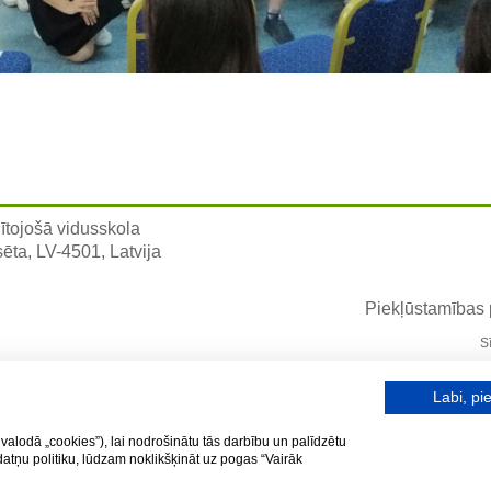
ītojošā vidusskola
sēta, LV-4501, Latvija
Piekļūstamības
S
Labi, pie
valodā „cookies”), lai nodrošinātu tās darbību un palīdzētu
kdatņu politiku, lūdzam noklikšķināt uz pogas “Vairāk