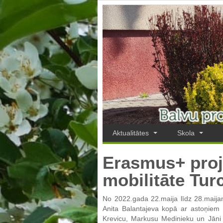
Aktualitātes
Skola
Erasmus+ proje
mobilitāte Turc
No 2022.gada 22.maija līdz 28.maijam
Anita Balantajeva kopā ar astoņiem 
Krevicu, Markusu Medinieku un Jāni 