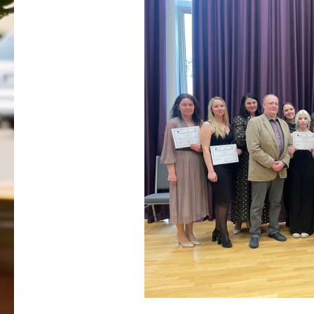
Profesionālās izglītības programmas
Kokizstrādājumu izgatavošana
Šūto izstrādājumu ražošanas tehnoloģija
Bērnu aprūpe
Komerczinības
Skaistumkopšanas pakalpojumi
Koksnes materiālu apstrādātājs
Frizieris
Klašu audzinātāju saraksts
Interešu izglītība un pulciņi
Mācību stundu norises laiki
BPVV skolotāju konsultāciju grafiks 2025./2026. m.g.
Normatīvie akti
Audzināšanas darba prioritātes
Mācīšanās grupas