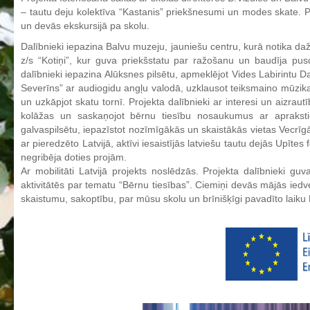
– tautu deju kolektīva “Kastanis” priekšnesumi un modes skate. Pr
Aktualizētais pašvērtējuma ziņojums 2024
un devās ekskursijā pa skolu.
Aktualizētais pašvērtējuma ziņojums 2025
Dalībnieki iepazina Balvu muzeju, jauniešu centru, kurā notika da
BPVV attīstības un investīciju stratēģijas plāns
z/s “Kotiņi”, kur guva priekšstatu par ražošanu un baudīja pusdi
dalībnieki iepazina Alūksnes pilsētu, apmeklējot Vides Labirintu Da
Investīciju un attīstības stratēģija
Severīns” ar audiogidu angļu valodā, uzklausot teiksmaino mūzikas
Skolas telpu īres cenrādis
un uzkāpjot skatu tornī. Projekta dalībnieki ar interesi un aizraut
kolāžas un saskaņojot bērnu tiesību nosaukumus ar aprakst
Skolas internāts
galvaspilsētu, iepazīstot nozīmīgākās un skaistākās vietas Vecrī
Biedrība
ar pieredzēto Latvijā, aktīvi iesaistījās latviešu tautu dejās Upīt
negribēja doties projām.
BPVV ciklogramma
Ar mobilitāti Latvijā projekts noslēdzās. Projekta dalībnieki gu
Nolikums
aktivitātēs par tematu “Bērnu tiesības”. Ciemiņi devās mājās iedve
skaistumu, sakoptību, par mūsu skolu un brīnišķīgi pavadīto laiku L
Konvents
Latvijas Koks "Biedra sertifikāts"
Izglītības process
Vispārējās izglītības programmas
Valsts aizsardzības mācību programma