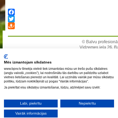
Individuālie nepieciešamie mācību līdzekļi un piederumi darbam
stundās
Facebook
Ēdienkarte
Twitter
Kontakti
Draugiem
Projekti
© Balvu profesionāl
Vidzemes iela 26, Bal
Fotogrāfijas
e-pa
Mēs izmantojam sīkdatnes
Karjeras izglītība
www.bpvv.lv tīmekļa vietnē tiek izmantotas mūsu un trešo pušu sīkdatnes
Noderīgi
(angļu valodā „cookies”), lai nodrošinātu tās darbību un palīdzētu uzlabot
vietnes lietošanas pieredzi un kvalitāti. Lai uzzinātu vairāk par mūsu sīkdatņu
politiku, lūdzam noklikšķināt uz pogas “Vairāk informācijas”.
Ja piekrītat visu sīkdatņu izmantošanai, lūdzu, atzīmējiet savu izvēli:
Labi, piekrītu
Nepiekrītu
Vairāk informācijas