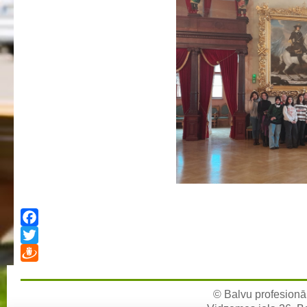
Profesionālās izglītības programmas
Kokizstrādājumu izgatavošana
Šūto izstrādājumu ražošanas tehnoloģija
Bērnu aprūpe
Komerczinības
Skaistumkopšanas pakalpojumi
Koksnes materiālu apstrādātājs
Frizieris
Klašu audzinātāju saraksts
Interešu izglītība un pulciņi
Mācību stundu norises laiki
Facebook
BPVV skolotāju konsultāciju grafiks 2025./2026. m.g.
Twitter
Normatīvie akti
Draugiem
Audzināšanas darba prioritātes
© Balvu profesionāl
Mācīšanās grupas