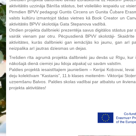
aktivitātēs uzzināja Bānīša stāstus, bet vislielāko iespaidu uz visi
Aktualizētais pašvērtējuma ziņojums 2024
Pirmdien BPVV pedagogi Guntis Circens un Gunita Čubare Erasmus
Aktualizētais pašvērtējuma ziņojums 2025
valsts kultūru izmantojot tādas vietnes kā Book Creator un Canva
aktivitātēs BPVV skolotāja Gata Stepanova vadībā.
BPVV attīstības un investīciju stratēģijas plāns
Otrdien projekta dalībnieki prezentēja savus digitālos stāstus par 
Investīciju un attīstības stratēģija
vairāk vienam par otru. Pēcpusdienā BPVV skolotāji- Skaidrīte V
aktivitātes, kurās dalībnieki gan iemācījās ko jaunu, gan arī p
Skolas telpu īres cenrādis
neizpalika arī jautras dziesmas un dejas.
Skolas internāts
Trešdien rīta agrumā projekta dalībnieki jau devās uz Rīgu, kur 
Biedrība
nākošajā dienā ciemiņi jau lidoja atpakaļ uz savām valstīm.
Paldies projektā iesaistītajiem jauniešiem – Kerijai Koļcovai, I
BPVV ciklogramma
deju kolektīvam “Kastanis”, 11.b klases meitenēm- Viktorijai Stoļ
Nolikums
uzņemšanu Balvos. Paldies skolas vadībai par atbalstu un ikvien
projekta aktivitātes!
Konvents
Latvijas Koks "Biedra sertifikāts"
Izglītības process
Vispārējās izglītības programmas
Valsts aizsardzības mācību programma