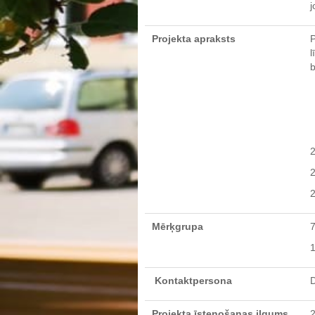
j
Projekta apraksts
P
l
b
2
2
2
Mērķgrupa
7
1
Kontaktpersona
D
Projekta īstenošanas ilgums
2