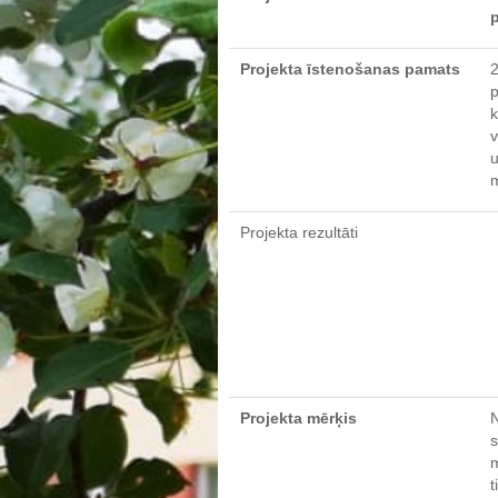
p
Projekta īstenošanas pamats
2
p
k
v
u
m
Projekta rezultāti
Projekta mērķis
N
s
m
t