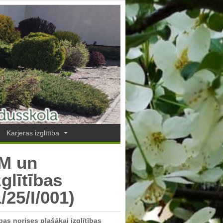
Karjeras izglītība
EM un
glītības
/25/I/001)
as norises plašākai izglītības