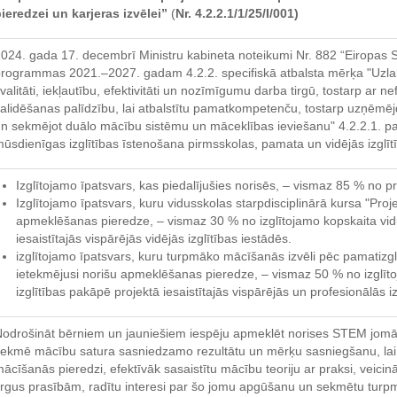
ieredzei un karjeras izvēlei”
(
Nr. 4.2.2.1/1/25/I/001)
024. gada 17. decembrī Ministru kabineta noteikumi Nr. 882 “Eiropas S
rogrammas 2021.–2027. gadam 4.2.2. specifiskā atbalsta mērķa "Uzlab
valitāti, iekļautību, efektivitāti un nozīmīgumu darba tirgū, tostarp ar
alidēšanas palīdzību, lai atbalstītu pamatkompetenču, tostarp uzņēmēj
n sekmējot duālo mācību sistēmu un māceklības ieviešanu" 4.2.2.1. p
ūsdienīgas izglītības īstenošana pirmsskolas, pamata un vidējās izglī
Izglītojamo īpatsvars, kas piedalījušies norisēs, – vismaz 85 % no 
Izglītojamo īpatsvars, kuru vidusskolas starpdisciplinārā kursa "Proje
apmeklēšanas pieredze, – vismaz 30 % no izglītojamo kopskaita vi
iesaistītajās vispārējās vidējās izglītības iestādēs.
izglītojamo īpatsvars, kuru turpmāko mācīšanās izvēli pēc pamatizglīt
ietekmējusi norišu apmeklēšanas pieredze, – vismaz 50 % no izglīt
izglītības pakāpē projektā iesaistītajās vispārējās un profesionālās iz
odrošināt bērniem un jauniešiem iespēju apmeklēt norises STEM jomā 
ekmē mācību satura sasniedzamo rezultātu un mērķu sasniegšanu, la
ācīšanās pieredzi, efektīvāk sasaistītu mācību teoriju ar praksi, veici
irgus prasībām, radītu interesi par šo jomu apgūšanu un sekmētu turp