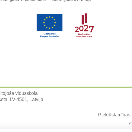
ītojošā vidusskola
sēta, LV-4501, Latvija
Piekļūstamības
S