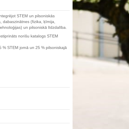
 integrējot STEM un pilsoniskās
dabaszinātnes (fizika, ķīmija,
tehnoloģijas) un pilsoniskā līdzdalība.
 apstiprināts norišu katalogs STEM
: 75 % STEM jomā un 25 % pilsoniskajā