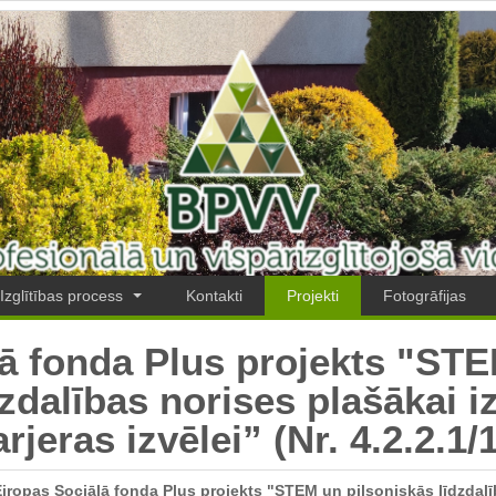
Izglītības process
Kontakti
Projekti
Fotogrāfijas
lā fonda Plus projekts "ST
zdalības norises plašākai iz
rjeras izvēlei” (Nr. 4.2.2.1/1
iropas Sociālā fonda Plus projekts "STEM un pilsoniskās līdzdalīb