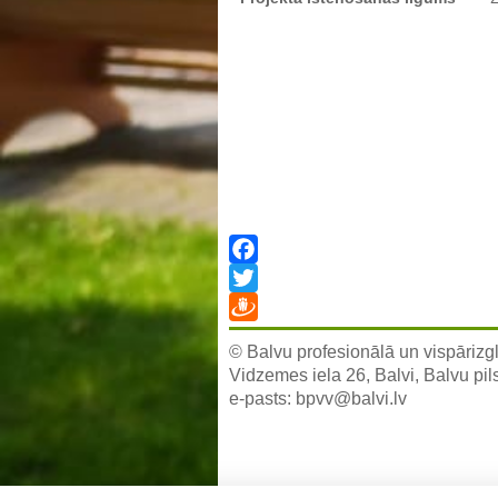
Facebook
Twitter
Draugiem
© Balvu profesionālā un vispārizgl
Vidzemes iela 26, Balvi, Balvu pil
e-pasts:
bpvv@balvi.lv