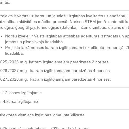
omās.
rojekts ir vērsts uz bērnu un jauniešu izglītības kvalitātes uzlabošanu,
īdzdalības aktivitātes mācību procesā. Norises STEM jomā: matemātika, 
ioloģija, ģeogrāfija), tehnoloģijas (datorika, inženierzinības, dizains un 
Norišu izvēlei ir Valsts izglītības attīstības aģentūras izstrādāts un
jomās un pilsoniskajā līdzdalībā.
Projekta laikā norises katram izglītojamam tiek plānota proporcijā
līdzdalībā.
025./2026.m.g. katram izglītojamajam paredzētas 2 norises.
026./2027.m.g. katram izglītojamajam paredzētas 4 norises.
027./2028.m.g. katram izglītojamajam paredzētas 4 norises.
.-12.klases izglītojamie
.-4.kursa izglītojamie
irektores vietniece izglītības jomā Inta Vilkaste
025. gada 1. septembris – 2028. gada 31. maijs