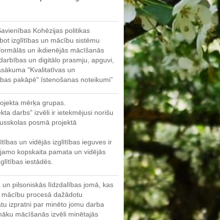
avienības Kohēzijas politikas
ot izglītības un mācību sistēmu
 neformālās un ikdienējās mācīšanās
darbības un digitālo prasmju, apguvi,
asākuma "Kvalitatīvas un
tības pakāpē" īstenošanas noteikumi”
projekta mērķa grupas.
kta darbs" izvēli ir ietekmējusi norišu
dusskolas posmā projektā
ības un vidējās izglītības ieguves ir
ojamo kopskaita pamata un vidējās
glītības iestādēs.
un pilsoniskās līdzdalības jomā, kas
i mācību procesā dažādotu
nātu izpratni par minēto jomu darba
māku mācīšanās izvēli minētajās