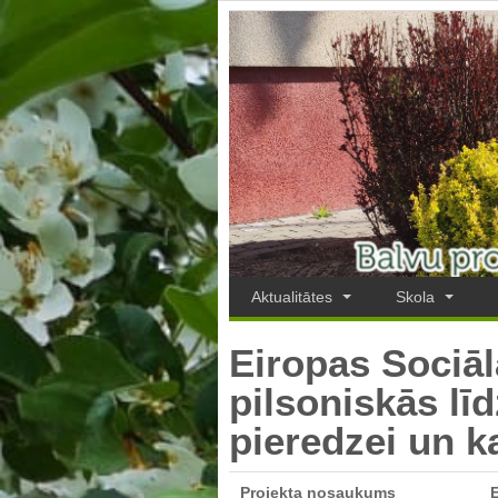
Aktualitātes
Skola
Eiropas Sociā
pilsoniskās līd
pieredzei un ka
Projekta nosaukums
E