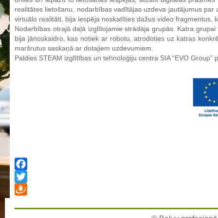
realitātes lietošanu, nodarbības vadītājas uzdeva jautājumus par 
Aktualizētais pašvērtējuma ziņojums 2024
virtuālo realitāti, bija iespēja noskatīties dažus video fragmentus,
Aktualizētais pašvērtējuma ziņojums 2025
Nodarbības otrajā daļā izglītojamie strādāja grupās. Katra grupai
bija jānoskaidro, kas notiek ar robotu, atrodoties uz katras konkrē
BPVV attīstības un investīciju stratēģijas plāns
maršrutus saskaņā ar dotajiem uzdevumiem.
Investīciju un attīstības stratēģija
Paldies STEAM izglītības un tehnoloģiju centra SIA “EVO Group”
Skolas telpu īres cenrādis
Skolas internāts
Biedrība
BPVV ciklogramma
Nolikums
Konvents
Latvijas Koks "Biedra sertifikāts"
Facebook
Izglītības process
Twitter
Vispārējās izglītības programmas
Draugiem
Valsts aizsardzības mācību programma