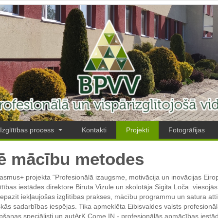
Izglītības process
Kontakti
Projekti
Fotogrāfijas
zē mācību metodes
smus+ projekta “Profesionālā izaugsme, motivācija un inovācijas Eirop
as iestādes direktore Biruta Vizule un skolotāja Sigita Loča viesojās A
pazīt iekļaujošas izglītības prakses, mācību programmu un satura attīst
iskās sadarbības iespējas. Tika apmeklēta Eibisvaldes valsts profesionā
pšanas speciālisti un autArK Come IN - profesionālās apmācības iestāde 