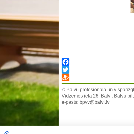
Facebook
Twitter
Draugiem
© Balvu profesionālā un vispārizgl
Vidzemes iela 26, Balvi, Balvu pil
e-pasts:
bpvv@balvi.lv