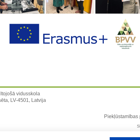
ītojošā vidusskola
sēta, LV-4501, Latvija
Piekļūstamības
S