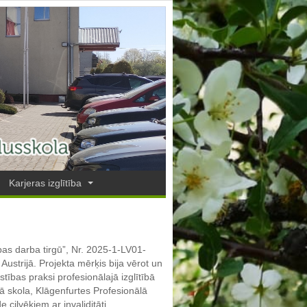
Karjeras izglītība
as darba tirgū”, Nr. 2025-1-LV01-
ustrijā. Projekta mērķis bija vērot un
ības praksi profesionālajā izglītībā
lā skola, Klāgenfurtes Profesionālā
cilvēkiem ar invaliditāti.