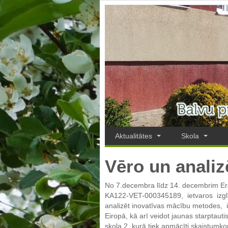
Aktualitātes
Skola
Vēro un anali
No 7.decembra līdz 14. decembrim Era
KA122-VET-000345189, ietvaros izglītīb
analizēt inovatīvas mācību metodes, ie
Eiropā, kā arī veidot jaunas starptaut
skola 2, kurā tiek apmācīti skaistumko