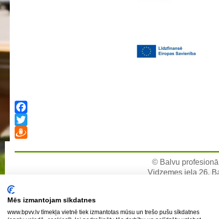
Profesionālās izglītības programmas
Kokizstrādājumu izgatavošana
Šūto izstrādājumu ražošanas tehnoloģija
Bērnu aprūpe
Komerczinības
Skaistumkopšanas pakalpojumi
Koksnes materiālu apstrādātājs
Frizieris
Facebook
Klašu audzinātāju saraksts
Twitter
Interešu izglītība un pulciņi
Draugiem
Mācību stundu norises laiki
© Balvu profesionāl
Vidzemes iela 26, Bal
BPVV skolotāju konsultāciju grafiks 2025./2026. m.g.
e-pa
Normatīvie akti
Mēs izmantojam sīkdatnes
Audzināšanas darba prioritātes
www.bpvv.lv tīmekļa vietnē tiek izmantotas mūsu un trešo pušu sīkdatnes
Mācīšanās grupas