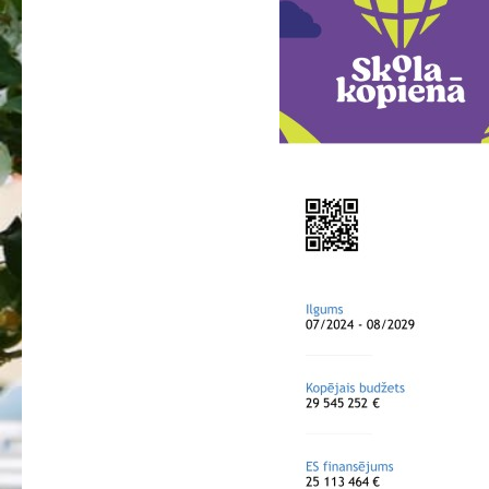
Aktualizētais pašvērtējuma ziņojums 2024
Aktualizētais pašvērtējuma ziņojums 2025
BPVV attīstības un investīciju stratēģijas plāns
Investīciju un attīstības stratēģija
Skolas telpu īres cenrādis
Skolas internāts
Biedrība
BPVV ciklogramma
Nolikums
Konvents
Latvijas Koks "Biedra sertifikāts"
Izglītības process
Vispārējās izglītības programmas
Valsts aizsardzības mācību programma