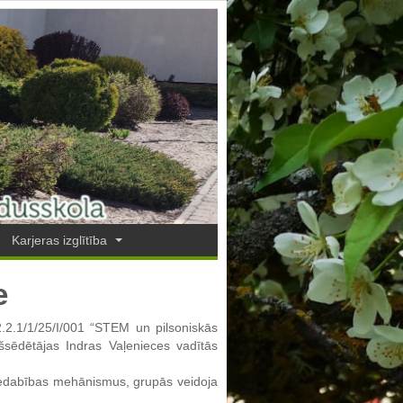
Karjeras izglītība
e
2.2.1/1/25/I/001 “STEM un pilsoniskās
ekšsēdētājas Indras Vaļenieces vadītās
iedabības mehānismus, grupās veidoja