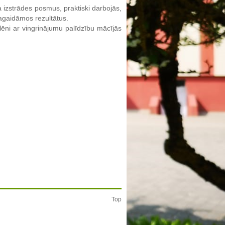
 izstrādes posmus, praktiski darbojās,
 sagaidāmos rezultātus.
ēni ar vingrinājumu palīdzību mācījās
Top