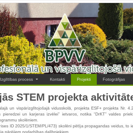
Izglītības process
Kontakti
Projekti
Fotogrāfijas
ās STEM projekta aktivitāt
ajā un vispārizglītojošajā vidusskolā, projekta ESF+ projekta Nr. 4.
as pieredzei un karjeras izvēlei” ietvaros, notika “DrKT” valdes pri
programmu skolēniem.
ises ID 2025/1/STEM/PL/473) skolēni pētīja propagandas veidus, to 
ja pārējiem nodarbības dalībniekiem.