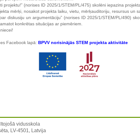
ti projektu!” (norises ID 2025/1/STEM/PL/475) skolēni iepazina projekta
rojekta mērķi, nosakot projekta laiku, vietu, mērķauditoriju, resursus un
 par diskusiju un argumentāciju” (norises ID 2025/1/STEM/PL/490) skol
 pamatot konkrētas situācijas ar piemēriem.
niecei!
tādes Facebook lapā:
BPVV norisinājās STEM projekta aktivitāte
ītojošā vidusskola
sēta, LV-4501, Latvija