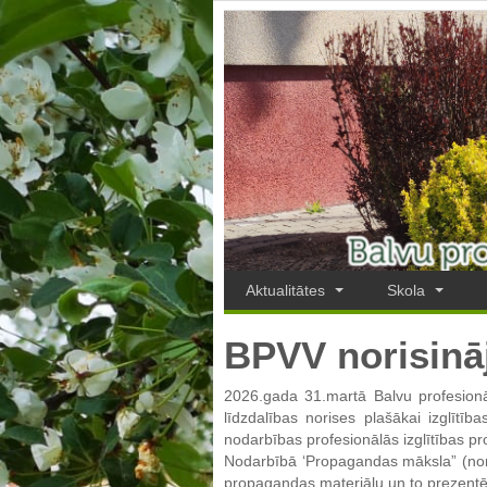
Aktualitātes
Skola
BPVV norisināj
2026.gada 31.martā Balvu profesionāl
līdzdalības norises plašākai izglītīb
nodarbības profesionālās izglītības 
Nodarbībā ‘Propagandas māksla” (nor
propagandas materiālu un to prezentē