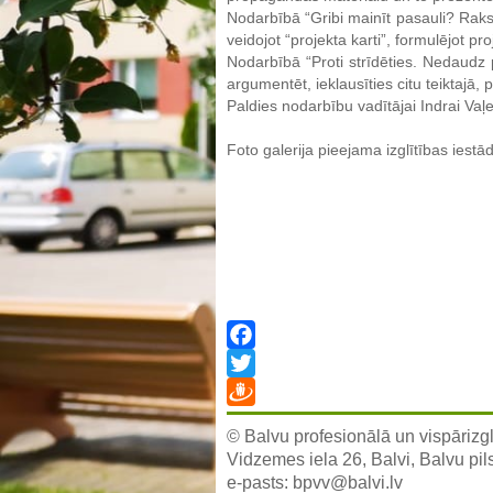
Nodarbībā “Gribi mainīt pasauli? Raks
veidojot “projekta karti”, formulējot p
Nodarbībā “Proti strīdēties. Nedaudz
argumentēt, ieklausīties citu teiktajā,
Paldies nodarbību vadītājai Indrai Vaļe
Foto galerija pieejama izglītības ies
Facebook
Twitter
Draugiem
© Balvu profesionālā un vispārizgl
Vidzemes iela 26, Balvi, Balvu pil
e-pasts:
bpvv@balvi.lv