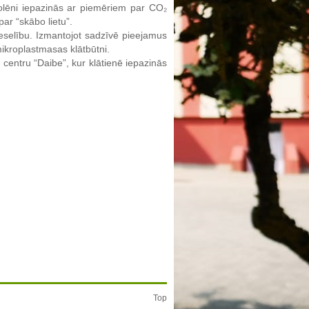
olēni iepazinās ar piemēriem par CO₂
ar “skābo lietu”.
veselību. Izmantojot sadzīvē pieejamus
mikroplastmasas klātbūtni.
 centru “Daibe”, kur klātienē iepazinās
Top