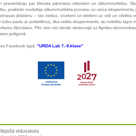
 prezentāciju par klimata pārmaiņu cēloņiem un siltumnīcefektu. Sk
elību, praktiski modelēja siltumnīcefekta procesu un veica eksperimentu p
stmasas jēdzienu – tās veidus, izcelsmi un ietekmi uz vidi un cilvēka 
zobu pastu ar polietilēnu), tika veikts eksperiments, lai noteiktu tajos 
kritumu šķirošanu. Pēc tam viņi devās ekskursijā uz Aprites ekonomikas
siem poligonā.
tādes Facebook lapā:
"URDA Lab 7.-9.klase"
ītojošā vidusskola