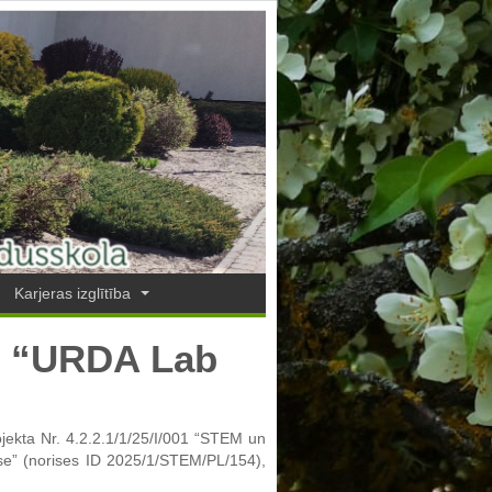
Karjeras izglītība
sē “URDA Lab
ojekta Nr. 4.2.2.1/1/25/I/001 “STEM un
lase” (norises ID 2025/1/STEM/PL/154),