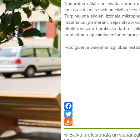
Nodarbība sākās ar ievada sarunu un
emisiju ietekmi uz vidi un cilvēku ves
Turpinājumā skolēni izzināja mikropla
materiālus (piemēram, sejas skrubi vai 
Skolēni veica arī praktisko darbu – at
ar atkritumu apsaimniekošanas proce
Foto galerija pieejama izglītības ies
Facebook
Twitter
Draugiem
© Balvu profesionālā un vispārizgl