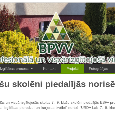
Izglītības process
Kontakti
Projekti
Fotogrāfijas
šu skolēni piedalījās nori
lās un vispārizglītojošās skolas 7.–9. klašu skolēni piedalījās ESF+ pr
kai izglītības pieredzei un karjeras izvēlei” norisē “URDA Lab 7.–9. k