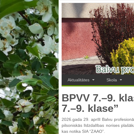
Aktualitātes
Skola
BPVV 7.–9. kla
7.–9. klase”
2026.gada 29. aprīlī Balvu profesionā
pilsoniskās līdzdalības norises plašā
kas notika SIA “ZAAO”.