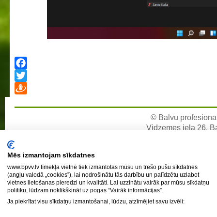
Facebook
Twitter
Draugiem
© Balvu profesionāl
Vidzemes iela 26, Bal
e-pa
Mēs izmantojam sīkdatnes
www.bpvv.lv tīmekļa vietnē tiek izmantotas mūsu un trešo pušu sīkdatnes
(angļu valodā „cookies”), lai nodrošinātu tās darbību un palīdzētu uzlabot
vietnes lietošanas pieredzi un kvalitāti. Lai uzzinātu vairāk par mūsu sīkdatņu
politiku, lūdzam noklikšķināt uz pogas “Vairāk informācijas”.
Ja piekrītat visu sīkdatņu izmantošanai, lūdzu, atzīmējiet savu izvēli: