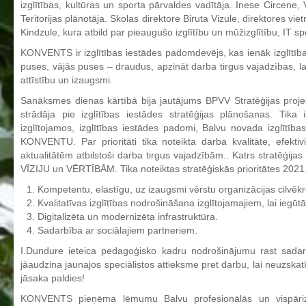
izglītības, kultūras un sporta pārvaldes vadītāja. Inese Circene,
Aktualizētais pašvērtējuma ziņojums 2024
Teritorijas plānotāja. Skolas direktore Biruta Vizule, direktores vie
Kindzule, kura atbild par pieaugušo izglītību un mūžizglītību, IT sp
Aktualizētais pašvērtējuma ziņojums 2025
KONVENTS ir izglītības iestādes padomdevējs, kas ienāk izglītības i
BPVV attīstības un investīciju stratēģijas plāns
puses, vājās puses – draudus, apzināt darba tirgus vajadzības, la
Investīciju un attīstības stratēģija
attīstību un izaugsmi.
Skolas telpu īres cenrādis
Sanāksmes dienas kārtībā bija jautājums BPVV Stratēģijas proj
strādāja pie izglītības iestādes stratēģijas plānošanas. Tika i
Skolas internāts
izglītojamos, izglītības iestādes padomi, Balvu novada izglītība
Biedrība
KONVENTU. Par prioritāti tika noteikta darba kvalitāte, efektiv
aktualitātēm atbilstoši darba tirgus vajadzībām.. Katrs stratēģijas
BPVV ciklogramma
VĪZIJU un VĒRTĪBĀM. Tika noteiktas stratēģiskās prioritātes 202
Nolikums
Kompetentu, elastīgu, uz izaugsmi vērstu organizācijas cilvē
Kvalitatīvas izglītības nodrošināšana izglītojamajiem, lai iegūt
Konvents
Digitalizēta un modernizēta infrastruktūra.
Latvijas Koks "Biedra sertifikāts"
Sadarbība ar sociālajiem partneriem.
Izglītības process
I.Dundure ieteica pedagoģisko kadru nodrošinājumu rast sadar
jāaudzina jaunajos speciālistos attieksme pret darbu, lai neuzskat
Vispārējās izglītības programmas
jāsaka paldies!
Valsts aizsardzības mācību programma
KONVENTS pieņēma lēmumu Balvu profesionālās un vispārizgl