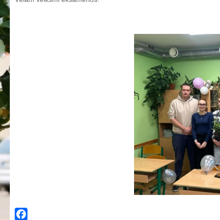
Aktualizētais pašvērtējuma ziņojums 2024
Aktualizētais pašvērtējuma ziņojums 2025
BPVV attīstības un investīciju stratēģijas plāns
Investīciju un attīstības stratēģija
Skolas telpu īres cenrādis
Skolas internāts
Biedrība
BPVV ciklogramma
Nolikums
Konvents
Latvijas Koks "Biedra sertifikāts"
Izglītības process
Vispārējās izglītības programmas
Valsts aizsardzības mācību programma