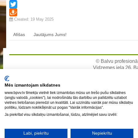
Facebook
Profesionālās izglītības programmas
Twitter
Kokizstrādājumu izgatavošana
Created: 19 May 2025
Draugiem
Šūto izstrādājumu ražošanas tehnoloģija
Bērnu aprūpe
Afišas
Jautājums Jums!
Komerczinības
Skaistumkopšanas pakalpojumi
© Balvu profesionāl
Koksnes materiālu apstrādātājs
Vidzemes iela 26, Bal
Frizieris
e-pa
Klašu audzinātāju saraksts
Mēs izmantojam sīkdatnes
Interešu izglītība un pulciņi
www.bpvv.lv tīmekļa vietnē tiek izmantotas mūsu un trešo pušu sīkdatnes
(angļu valodā „cookies”), lai nodrošinātu tās darbību un palīdzētu uzlabot
Mācību stundu norises laiki
vietnes lietošanas pieredzi un kvalitāti. Lai uzzinātu vairāk par mūsu sīkdatņu
politiku, lūdzam noklikšķināt uz pogas “Vairāk informācijas”.
BPVV skolotāju konsultāciju grafiks 2025./2026. m.g.
Ja piekrītat visu sīkdatņu izmantošanai, lūdzu, atzīmējiet savu izvēli:
Normatīvie akti
Audzināšanas darba prioritātes
Labi, piekrītu
Nepiekrītu
Mācīšanās grupas