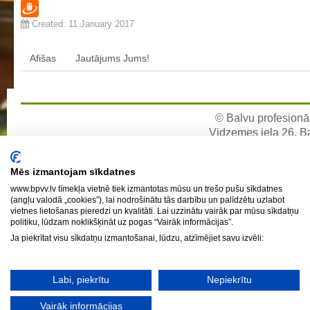
Twitter
Profesionālās izglītības programmas
Created: 11 January 2017
Draugiem
Kokizstrādājumu izgatavošana
Šūto izstrādājumu ražošanas tehnoloģija
Afišas
Jautājums Jums!
Bērnu aprūpe
Komerczinības
Skaistumkopšanas pakalpojumi
© Balvu profesionāl
Vidzemes iela 26, Bal
Koksnes materiālu apstrādātājs
e-pa
Frizieris
Mēs izmantojam sīkdatnes
Klašu audzinātāju saraksts
www.bpvv.lv tīmekļa vietnē tiek izmantotas mūsu un trešo pušu sīkdatnes
(angļu valodā „cookies”), lai nodrošinātu tās darbību un palīdzētu uzlabot
Interešu izglītība un pulciņi
vietnes lietošanas pieredzi un kvalitāti. Lai uzzinātu vairāk par mūsu sīkdatņu
politiku, lūdzam noklikšķināt uz pogas “Vairāk informācijas”.
Mācību stundu norises laiki
Ja piekrītat visu sīkdatņu izmantošanai, lūdzu, atzīmējiet savu izvēli:
BPVV skolotāju konsultāciju grafiks 2025./2026. m.g.
Normatīvie akti
Labi, piekrītu
Nepiekrītu
Audzināšanas darba prioritātes
Vairāk informācijas
Mācīšanās grupas