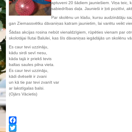
aptuveni 20 šādiem jauniešiem. Viņa teic, ka
Aktualizētais pašvērtējuma ziņojums 2024
sabiedrības daļa. Jaunieši ir ļoti pozitīvi, ak
Aktualizētais pašvērtējuma ziņojums 2025
Par skolēnu un klašu, kursu audzinātāju sa
gan Ziemassvētku dāvaniņas katram jaunietim, lai varētu veikt v
BPVV attīstības un investīciju stratēģijas plāns
Šādas akcijas rosina nebūt vienaldzīgiem, rūpēties vienam par otru,
Investīciju un attīstības stratēģija
skolotājai Ilutai Balulei, kas šīs dāvaniņas iegādājās un skolēnu 
Skolas telpu īres cenrādis
Es caur tevi uzzināju,
Skolas internāts
kādu sirdi sevī nesu,
kāda tajā ir priekš tevis
Biedrība
baltas saules pilna vieta.
BPVV ciklogramma
Es caur tevi uzzināju,
kādi dvēselē ir zvani
Nolikums
un kā tie par tevi zvanīt var
Konvents
ar lakstīgalas balsi.
(Ojārs Vācietis)
Latvijas Koks "Biedra sertifikāts"
Izglītības process
Vispārējās izglītības programmas
Valsts aizsardzības mācību programma
Facebook