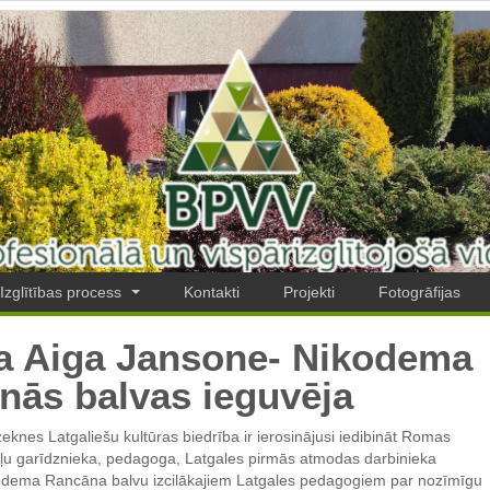
Izglītības process
Kontakti
Projekti
Fotogrāfijas
a Aiga Jansone- Nikodema
nās balvas ieguvēja
eknes Latgaliešu kultūras biedrība ir ierosinājusi iedibināt Romas
ļu garīdznieka, pedagoga, Latgales pirmās atmodas darbinieka
odema Rancāna balvu izcilākajiem Latgales pedagogiem par nozīmīgu