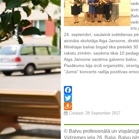
vei
izvi
Balv
vei
trīs
24. septembrī, saulainā svētdienas pē
aicināta skolotāja Aiga Jansone, direk
Minētajai balvai šogad tika pieteikti 
rakstu zīmēm- saņēma tikai 10 pedagog
Aiga Jansone saņēma galveno balvu, p
Pasākums bija izcili organizēts, sirsn
“Jumis” koncerts radīja pozitīvas emoc
Facebook
Twitter
Created: 28 September 2017
Draugiem
© Balvu profesionālā un vispārizgl
Vidzemes iela 26, Balvi, Balvu pil