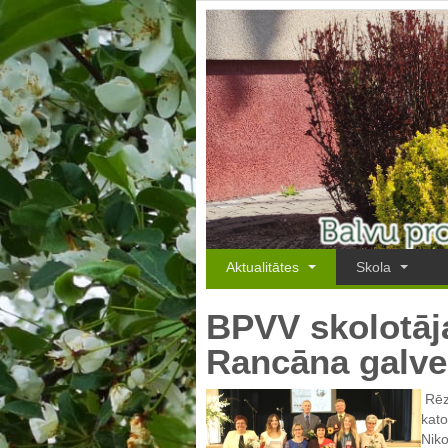
Aktualitātes
Skola
BPVV skolotāj
Rancāna galve
Rēz
kato
Nik