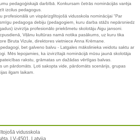
kumu pedagoģiskajā darbībā. Konkursam četrās nominācijās varēja
rzīt izcilus pedagogus.
u profesionālā un vispārizglītojošā vidusskola nominācijai “Par
ksmīgu pedagoga debiju (pedagogiem, kuru darba stāžs nepārsniedz
 gadus) izvirzīja profesionālo priekšmetu skolotāju Aigu jansoni.
cpusdienā, Viļānu kultūras namā notika pasākums, uz kuru tika
tore Biruta Vizule, direktores vietniece Anna Krēmane.
30 pedagogi, bet galveno balvu - Latgales mākslinieka veidotu saktu ar
i. Mēs lepojamies, ka izvirzītajā nominācijā mūsu jaunā skolotāja
ateicības rakstu, grāmatas un dažādas vērtīgas balvas.
īgs un pārdomāts. Ļoti sakopta vide, pārdomāts scenārijs, grupas
ijas ilgam laikam.
ītojošā vidusskola
sēta, LV-4501, Latvija