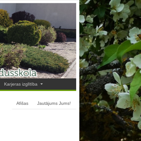
Karjeras izglītība
Afišas
Jautājums Jums!