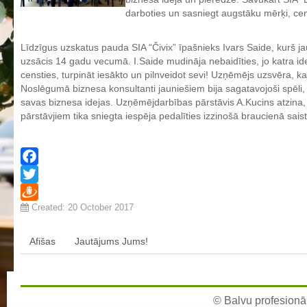
darboties un sasniegt augstāku mērķi, cen
Aktualizētais pašvērtējuma ziņojums 2024
Aktualizētais pašvērtējuma ziņojums 2025
Līdzīgus uzskatus pauda SIA “Čivix” īpašnieks Ivars Saide, kurš j
BPVV attīstības un investīciju stratēģijas plāns
uzsācis 14 gadu vecumā. I.Saide mudināja nebaidīties, jo katra ide
censties, turpināt iesākto un pilnveidot sevi! Uzņēmējs uzsvēra, k
Investīciju un attīstības stratēģija
Noslēgumā biznesa konsultanti jauniešiem bija sagatavojoši spēli,
Skolas telpu īres cenrādis
savas biznesa idejas. Uzņēmējdarbības pārstāvis A.Kucins atzina,
pārstāvjiem tika sniegta iespēja pedalīties izzinošā braucienā sai
Skolas internāts
Biedrība
BPVV ciklogramma
Facebook
Nolikums
Twitter
Konvents
Created: 20 October 2017
Draugiem
Latvijas Koks "Biedra sertifikāts"
Afišas
Jautājums Jums!
Izglītības process
Vispārējās izglītības programmas
Valsts aizsardzības mācību programma
© Balvu profesionāl