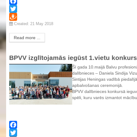
Facebook
Twitter
Created: 21 May 2018
Draugiem
Read more ...
BPVV izglītojamās iegūst 1.vietu konkur
Šī gada 10.maijā Balvu profesion
dalībnieces – Daniela Sindija Viz
Sintijas Heningas vadībā piedalījā
apbalvošanas ceremonijā.
BPVV dalībnieces konkursā ieguva
spēli, kuru varēs izmantot mācī
Facebook