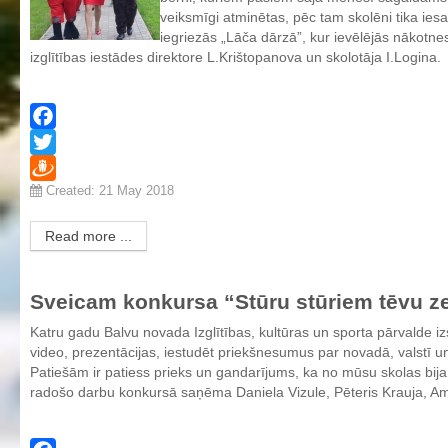
veiksmīgi atminētas, pēc tam skolēni tika ies
iegriezās „Lāča dārzā”, kur ievēlējās nākotnes
izglītības iestādes direktore L.Krištopanova un skolotāja I.Logina.
Facebook
Twitter
Created: 21 May 2018
Draugiem
Read more ...
Sveicam konkursa “Stūru stūriem tēvu z
Katru gadu Balvu novada Izglītības, kultūras un sporta pārvalde izs
video, prezentācijas, iestudēt priekšnesumus par novadā, valstī u
Patiešām ir patiess prieks un gandarījums, ka no mūsu skolas bija 
radošo darbu konkursā saņēma Daniela Vizule, Pēteris Krauja, A