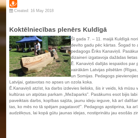
Twitter
Created: 16 May 2018
Draugiem
Koktēlniecības plenērs Kuldīgā
Šī gada 7. – 11. maijā Kuldīgā nor
devīto gadu pēc kārtas. Šogad to 
pedagogs Ēriks Kanaviņš. Pasākums
dizaineri izgatavoja dažādas lietas
Ē. Kanaviņš dalījās iespaidos par 
vairākām Latvijas pilsētām (Rīgas,
un Somijas. Pedagogs pievienojies 
Latvijai, gatavotas no apses un ozola koka.
Ē.Kanaviņš atzīst, ka darbs izdevies lielisks, šis ir veids, kā mūsu
kultūras un atpūtas parkam „Mežaparks". Pasākums esot bijis labi
paveiktais darbs, kopības sajūta, jaunu ideju ieguve, kā arī dalīš
tas, ko mēs no tā spējam pagatavot!”. Pedagogs apstiprina, ka arī
audzēkņus, lai kopā gūtu jaunas idejas, nostiprinātu jau esošās 