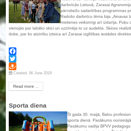
darbnīcās Lietuvā, Zarasai Agranomij
Individuālie nepieciešamie mācību līdzekļi un piederumi darbam
pārrobežu sadarbības programmas pro
stundās
Radošo darbnīcu tēma bija „Ainavas la
meitenes veiksmīgi arī izdarīja. Puķu
Ēdienkarte
vienojās par labāko skici un uzzīmēja to uz audekla. Skices realiz
Kontakti
dobe, par ko atzinību izteica arī Zarasai izglītības iestādes direkto
Projekti
Fotogrāfijas
Facebook
Twitter
Karjeras izglītība
Created: 06 June 2018
Draugiem
Noderīgi
Read more ...
Sporta diena
Šī gada 30. maijā, Balvu profesion
sporta dienā. Pasākums norisinājā
Pasākumu vadīja BPVV pedagogs G