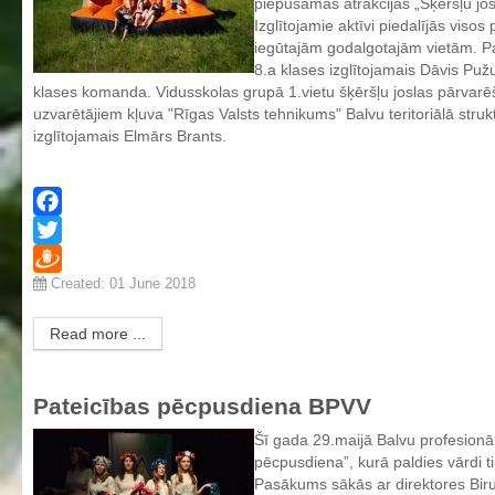
piepūšamās atrakcijas „Šķēršļu jo
Izglītojamie aktīvi piedalījās vis
iegūtajām godalgotajām vietām. P
8.a klases izglītojamais Dāvis Puž
klases komanda. Vidusskolas grupā 1.vietu šķēršļu joslas pārvar
uzvarētājiem kļuva "Rīgas Valsts tehnikums" Balvu teritoriālā st
izglītojamais Elmārs Brants.
Facebook
Twitter
Created: 01 June 2018
Draugiem
Read more ...
Pateicības pēcpusdiena BPVV
Šī gada 29.maijā Balvu profesionāl
pēcpusdiena”, kurā paldies vārdi ti
Pasākums sākās ar direktores Bir