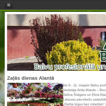
Aktualitātes
Jaunumi
Direktores sleja
Pasākumu plāns
Skola
Misija, mērķi un vērtības
Skolotāji
Skolas himna
Skolas LOGO
Zaļās dienas Alantā
Pašvērtējuma ziņojumi
No 9.- 11. maijam Balvu prof
Aktualizētais pašvērtējuma ziņojums 2021
skolotāja Anita Matule – Bo
Selīna Švāgere un Elīna Kļans
Aktualizētais pašvērtējuma ziņojums 2022
Lietuvas pārrobežu sadarbī
Aktualizētais pašvērtējuma ziņojums 2023
„Darba tirgus bez robežām” m