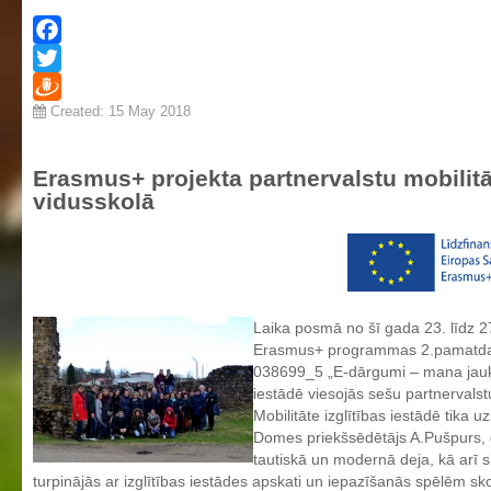
Facebook
Twitter
Created: 15 May 2018
Draugiem
Erasmus+ projekta partnervalstu mobilitā
vidusskolā
Laika posmā no šī gada 23. līdz 27
Erasmus+ programmas 2.pamatdarb
038699_5 „E-dārgumi – mana jaukā 
iestādē viesojās sešu partnervalstu 
Mobilitāte izglītības iestādē tik
Domes priekšsēdētājs A.Pušpurs, g
tautiskā un modernā deja, kā arī s
turpinājās ar izglītības iestādes apskati un iepazīšanās spēlēm 