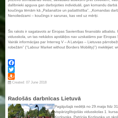
Profesionālās izglītības programmas
dalībnieki apguva gan darbojoties individuāli, gan komandu darbā a
koučinga tēmām kā „Pašanalīze un pašattīstība”, „Komandas darb
Kokizstrādājumu izgatavošana
Nenoliedzami – koučings ir sarunas, kas ved uz mērķi.
Šūto izstrādājumu ražošanas tehnoloģija
Bērnu aprūpe
Šis raksts ir sagatavots ar Eiropas Savienības finansiālo atbalstu. 
Komerczinības
vidusskola, un tas nekādos apstākļos nav uzskatāms par Eiropas S
Vairāk informācijas par Interreg V – A Latvijas – Lietuvas pārr
Skaistumkopšanas pakalpojumi
robežām” (“Labour Market without Borders Mobility)”) meklējiet: w
Koksnes materiālu apstrādātājs
Frizieris
Klašu audzinātāju saraksts
Facebook
Twitter
Interešu izglītība un pulciņi
Created: 07 June 2018
Draugiem
Mācību stundu norises laiki
BPVV skolotāju konsultāciju grafiks 2025./2026. m.g.
Radošās darbnīcas Lietuvā
Normatīvie akti
Pagājušajā nedēļā no 29.maija līdz 3
Audzināšanas darba prioritātes
vispārizglītojošās vidusskolas 1. kurs
Kozlovska, Patrīcija Kozlovska un skol
Mācīšanās grupas