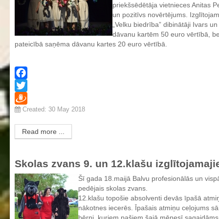
priekšsēdētāja vietnieces Anitas Pet
un pozitīvs novērtējums. Izglītoj
„Velku biedrība” dibinātāji Ivars u
dāvanu kartēm 50 euro vērtībā, bet i
pateicībā saņēma dāvanu kartes 20 euro vērtībā.
Facebook
Twitter
Created: 30 May 2018
Draugiem
Read more ...
Skolas zvans 9. un 12.klašu izglītojamaj
Šī gada 18.maijā Balvu profesionālās un visp
pedējais skolas zvans.
12.klašu topošie absolventi devās īpašā atmiņ
nākotnes iecerēs. Īpašais atmiņu ceļojums sākā
bērni, kuriem pašiem šajā mēnesī sagaidāms 