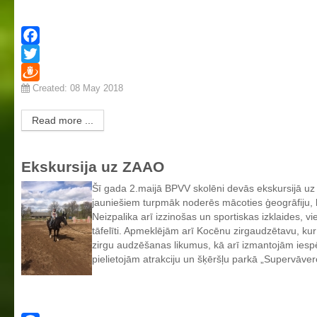
Facebook
Twitter
Created: 08 May 2018
Draugiem
Read more ...
Ekskursija uz ZAAO
Šī gada 2.maijā BPVV skolēni devās ekskursijā u
jauniešiem turpmāk noderēs mācoties ģeogrāfiju, b
Neizpalika arī izzinošas un sportiskas izklaides, 
tāfelīti. Apmeklējām arī Kocēnu zirgaudzētavu, kur 
zirgu audzēšanas likumus, kā arī izmantojām iespē
pielietojām atrakciju un šķēršļu parkā „Supervāver