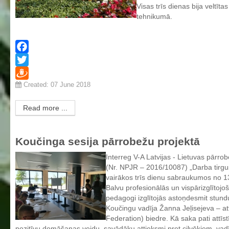
Visas trīs dienas bija veltī
Aktualizētais pašvērtējuma ziņojums 2024
tehnikumā.
Aktualizētais pašvērtējuma ziņojums 2025
BPVV attīstības un investīciju stratēģijas plāns
Investīciju un attīstības stratēģija
Facebook
Skolas telpu īres cenrādis
Twitter
Created: 07 June 2018
Draugiem
Skolas internāts
Biedrība
Read more ...
BPVV ciklogramma
Nolikums
Koučinga sesija pārrobežu projektā
Konvents
Interreg V-A Latvijas - Lietuvas pārro
(Nr. NPJR – 2016/10087) „Darba tirgu
Latvijas Koks "Biedra sertifikāts"
vairākos trīs dienu sabraukumos no 13
Izglītības process
Balvu profesionālās un vispārizglītoj
pedagogi izglītojās astoņdesmit stund
Vispārējās izglītības programmas
Koučingu vadīja Žanna Jeļisejeva – at
Federation) biedre. Kā saka pati attīst
Valsts aizsardzības mācību programma
pozitīvu domāšanas veidu, savādāku attieksmi pret cilvēkiem, vadība