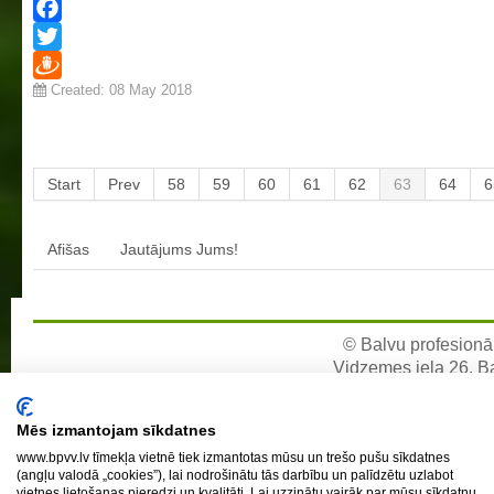
Facebook
Twitter
Created: 08 May 2018
Draugiem
Start
Prev
58
59
60
61
62
63
64
6
Afišas
Jautājums Jums!
© Balvu profesionāl
Vidzemes iela 26, Bal
e-pa
Mēs izmantojam sīkdatnes
www.bpvv.lv tīmekļa vietnē tiek izmantotas mūsu un trešo pušu sīkdatnes
(angļu valodā „cookies”), lai nodrošinātu tās darbību un palīdzētu uzlabot
vietnes lietošanas pieredzi un kvalitāti. Lai uzzinātu vairāk par mūsu sīkdatņu