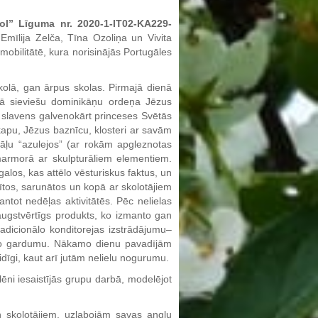
ol” Līguma nr. 2020-1-IT02-KA229-
 Emīlija Zelča, Tīna Ozoliņa un Vivita
mobilitātē, kura norisinājās Portugāles
 skolā, gan ārpus skolas. Pirmajā dienā
jā sieviešu dominikāņu ordeņa Jēzus
va slavens galvenokārt princeses Svētās
apu, Jēzus baznīcu, klosteri ar savām
gāļu “azulejos” (ar rokām apgleznotas
marmorā ar skulpturāliem elementiem.
alos, kas attēlo vēsturiskus faktus, un
zītos, sarunātos un kopā ar skolotājiem
tot nedēļas aktivitātēs. Pēc nelielas
augstvērtīgs produkts, ko izmanto gan
adicionālo konditorejas izstrādājumu–
ašo gardumu. Nākamo dienu pavadījām
dīgi, kaut arī jutām nelielu nogurumu.
ni iesaistījās grupu darbā, modelējot
n skolotājiem, uzlabojām savas angļu