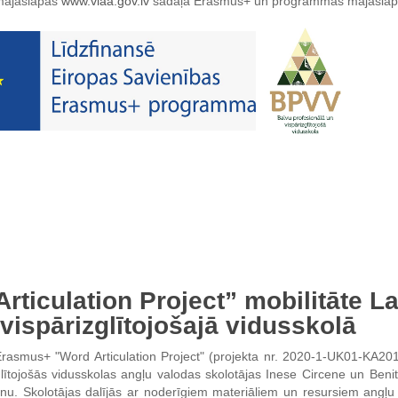
 mājaslapas
www.viaa.gov.lv
sadaļā Erasmus+ un programmas mājasla
ticulation Project” mobilitāte La
vispārizglītojošajā vidusskolā
rasmus+ "Word Articulation Project" (projekta nr. 2020-1-UK01-KA201-
zglītojošās vidusskolas angļu valodas skolotājas Inese Circene un Ben
nu. Skolotājas dalījās ar noderīgiem materiāliem un resursiem angļu