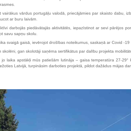
prasmes.
t vairākus vārdus portugāļu valodā, priecājāmies par skaisto dabu, iz
aucot ar buru laivām.
ktīvi darbojās piedāvātajās aktivitātēs, iepazīstinot ar sevi pārējos 
jot savu sapņu skolu.
otika svaigā gaisā, ievērojot drošības noteikumus, saskaņā ar Covid -
kolēni, gan skolotāji saņēma sertifikātus par dalību projekta mobilitāt
 jo laika apstākļi mūs patiešām lutināja – gaisa temperatūra 27-29°
žoties Latvijā, turpināsim darboties projektā, pildot dažādus mājas da