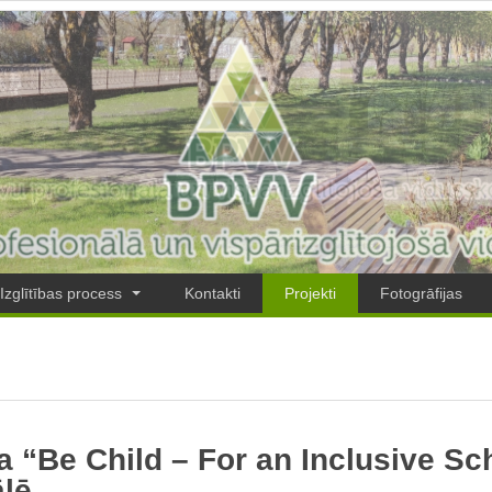
Izglītības process
Kontakti
Projekti
Fotogrāfijas
 “Be Child – For an Inclusive Sc
ālē