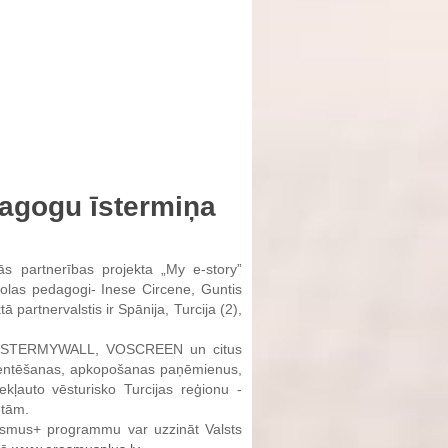
dagogu īstermiņa
s partnerības projekta „My e-story”
kolas pedagogi- Inese Circene, Guntis
partnervalstis ir Spānija, Turcija (2),
 POSTERMYWALL, VOSCREEN un citus
prezentēšanas, apkopošanas paņēmienus,
ekļauto vēsturisko Turcijas reģionu -
ētām.
asmus+ programmu var uzzināt Valsts