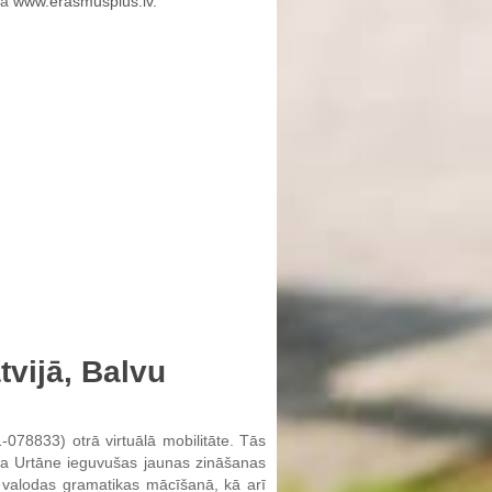
pā
www.erasmusplus.lv.
tvijā, Balvu
078833) otrā virtuālā mobilitāte. Tās
ita Urtāne ieguvušas jaunas zināšanas
 valodas gramatikas mācīšanā, kā arī