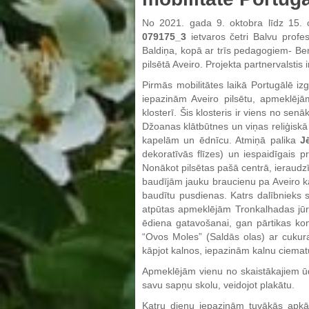
No 2021. gada 9. oktobra līdz 15.
079175_3
ietvaros četri Balvu profes
Baldiņa, kopā ar trīs pedagogiem- Beni
pilsētā Aveiro. Projekta partnervalstis i
Pirmās mobilitātes laikā Portugālē izg
iepazinām Aveiro pilsētu, apmeklēj
klosterī. Šis klosteris ir viens no se
Džoanas klātbūtnes un viņas reliģisk
kapelām un ēdnīcu. Atmiņā palika
J
dekoratīvās flīzes) un iespaidīgais
Nonākot pilsētas pašā centrā, ieraudzī
baudījām jauku braucienu pa Aveiro kan
baudītu pusdienas. Katrs dalībnieks 
atpūtas apmeklējām Tronkalhadas jūra
ēdiena gatavošanai, gan pārtikas kon
“Ovos Moles” (Saldās olas) ar cuku
kāpjot kalnos, iepazinām kalnu ciematu
Apmeklējām vienu no skaistākajiem ūd
savu sapņu skolu, veidojot plakātu.
Katru dienu iepazinām tuvākās apkār