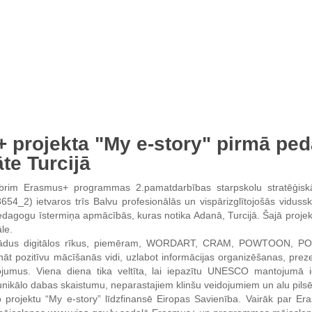
 projekta "My e-story" pirmā pe
te Turcijā
brim Erasmus+ programmas 2.pamatdarbības starpskolu stratēģiskā
54_2) ietvaros trīs Balvu profesionālās un vispārizglītojošās viduss
dagogu īstermiņa apmācībās, kuras notika Adanā, Turcijā. Šajā projektā 
le.
ažādus digitālos rīkus, piemēram, WORDART, CRAM, POWTOON,
icināt pozitīvu mācīšanās vidi, uzlabot informācijas organizēšanas, 
ņojumus. Viena diena tika veltīta, lai iepazītu UNESCO mantojumā i
unikālo dabas skaistumu, neparastajiem klinšu veidojumiem un alu pils
rojektu “My e-story” līdzfinansē Eiropas Savienība. Vairāk par Er