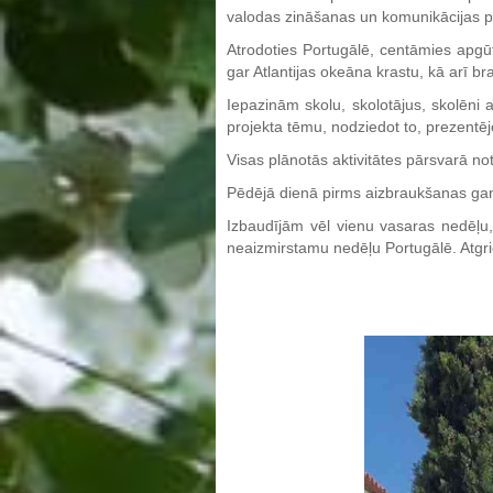
valodas zināšanas un komunikācijas 
Atrodoties Portugālē, centāmies apgū
gar Atlantijas okeāna krastu, kā arī br
Iepazinām skolu, skolotājus, skolēni a
projekta tēmu, nodziedot to, prezentē
Visas plānotās aktivitātes pārsvarā n
Pēdējā dienā pirms aizbraukšanas gan s
Izbaudījām vēl vienu vasaras nedēļu,
neaizmirstamu nedēļu Portugālē. Atgrie