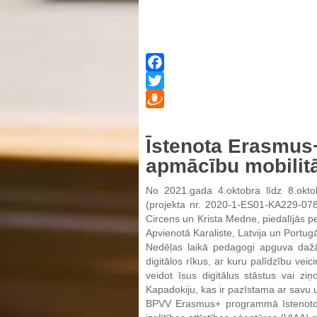
Facebook
Twitter
Draugiem
Īstenota Erasmus+
apmācību mobilitā
No 2021.gada 4.oktobra līdz 8.okto
(projekta nr. 2020-1-ES01-KA229-0786
Circens un Krista Medne, piedalījās pe
Apvienotā Karaliste, Latvija un Portugā
Nedēļas laikā pedagogi apguva d
digitālos rīkus, ar kuru palīdzību ve
veidot īsus digitālus stāstus vai zi
Kapadokiju, kas ir pazīstama ar savu 
BPVV Erasmus+ programmā īstenoto p