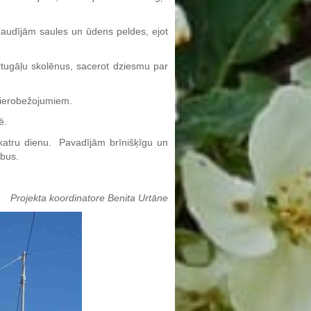
baudījām saules un ūdens peldes, ejot
portugāļu skolēnus, sacerot dziesmu par
19 ierobežojumiem.
ē.
 katru dienu. Pavadījām brīnišķīgu un
rbus.
Projekta koordinatore Benita Urtāne