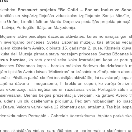
 oktobrim
Erasmus+ projekta “Be Child – For an Inclusive Scho
ionālās un vispārizglītojošās vidusskolas izglītojamie Sanija Miezīte,
tu Urtāni, Lienīti Līcīti un Maritu Deņisovu piedalījās projekta pirmajā 
r Latvija, Portugāle, Itālija un Maķedonija.
lītojamie aktīvi piedalījās dažādās aktivitātēs, kuras norisinājās gan
ām ievērojamo princeses Svētās Džoanas muzeju, kas atrodas veca
nākajiem klosteriem Aveiro, dibināts 15. gadsimta 2. pusē. Klosteris kļu
ā kulta dēļ. Muzeja pirmajā stāvā redzējām princeses Svētās Džoanas k
ēzus baznīca
, ko rotā grezni zelta koka izstrādājumi kopā ar portu
 princeses Džoannas kaps - baroka mākslas šedevrs daudzkrāsainā 
jām tipiskās Aveiro laivas “Moliceiros” ar krāsainiem zīmējumiem abos g
ālu. Pilsētas parkā skolēni iesaistījās aktivitātēs, lai savstarpēji iepa
saņēma dāvanu – mugursomu, T- kreklu un cepuri, ko varēja ērti izman
s ekomuzeju, sāls iegūšanas un ražošanas vietu. Portugālē sāls ir 
servēšanai. Dienas beigās prezentācijā vērojām, kā gatavo Aveiro tr
ra, ūdens un olu dzeltenuma pildījumu. Pēc tam nobaudījām šo īp
 Drave. Veicām vairāk nekā 12 kilometru garu attālumu. Tas bija iespai
enskritumiem Portugālē - Cabreia’s ūdenskritumu. Atpūtas parkā skolē
tnes skaistākās vietas, sarunājāmies ar partnervalstu skolēniem u