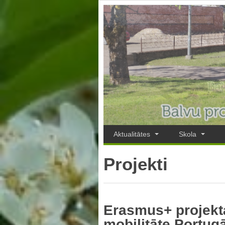
Aktualitātes
Skola
Projekti
Erasmus+ projekta
mobilitāte Portug